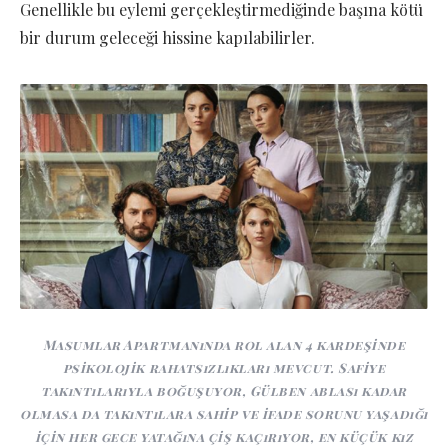
Genellikle bu eylemi gerçekleştirmediğinde başına kötü
bir durum geleceği hissine kapılabilirler.
Masumlar Apartmanında rol alan 4 kardeşinde
psikolojik rahatsızlıkları mevcut. Safiye
takıntılarıyla boğuşuyor, Gülben ablası kadar
olmasa da takıntılara sahip ve ifade sorunu yaşadığı
için her gece yatağına çiş kaçırıyor, en küçük kız