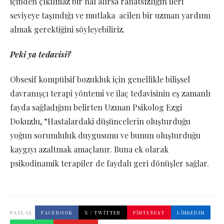
içinden çıkılmaz bir hal alırsa rahatsızlığın ileri
seviyeye taşındığı ve mutlaka acilen bir uzman yardımı
almak gerektiğini söyleyebiliriz.
Peki ya tedavisi?
Obsesif kompülsif bozukluk için genellikle bilişsel
davranışçı terapi yöntemi ve ilaç tedavisinin eş zamanlı
fayda sağladığını belirten Uzman Psikolog Ezgi
Dokuzlu, “Hastalardaki düşüncelerin oluşturduğu
yoğun sorumluluk duygusunu ve bunun oluşturduğu
kaygıyı azaltmak amaçlanır. Buna ek olarak
psikodinamik terapiler de faydalı geri dönüşler sağlar.
PAYLAŞ:
FACEBOOK
X / TWITTER
PINTEREST
LINKEDIN