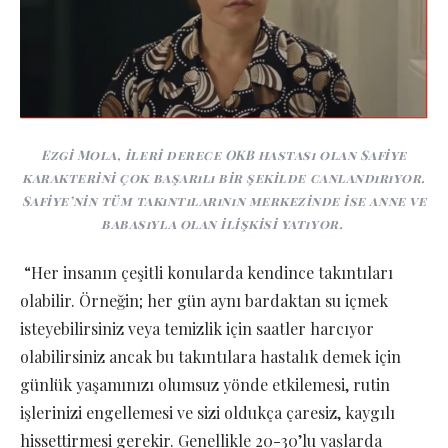
Ezgi Mola, ileri derece OKB hastası olan Safiye
karakterini çok başarılı bir şekilde canlandırıyor.
Safiye’nin tüm takıntılarının merkezinde ise anne ve
babasıyla olan ilişkisi yatıyor.
“Her insanın çeşitli konularda kendince takıntıları
olabilir. Örneğin; her gün aynı bardaktan su içmek
isteyebilirsiniz veya temizlik için saatler harcıyor
olabilirsiniz ancak bu takıntılara hastalık demek için
günlük yaşamınızı olumsuz yönde etkilemesi, rutin
işlerinizi engellemesi ve sizi oldukça çaresiz, kaygılı
hissettirmesi
gerekir. Genellikle 20-30’lu yaşlarda