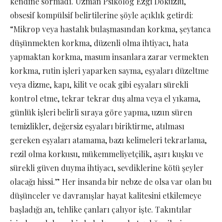
kendine sormadı. Uzman Psikolog Ezgi Dokuzlu,
obsesif kompülsif belirtilerine şöyle açıklık getirdi:
“Mikrop veya hastalık bulaşmasından korkma, şeytanca
düşünmekten korkma, düzenli olma ihtiyacı, hata
yapmaktan korkma, masum insanlara zarar vermekten
korkma, rutin işleri yaparken sayma, eşyaları düzeltme
veya dizme, kapı, kilit ve ocak gibi eşyaları sürekli
kontrol etme, tekrar tekrar duş alma veya el yıkama,
günlük işleri belirli sıraya göre yapma, uzun süren
temizlikler, değersiz eşyaları biriktirme, atılması
gereken eşyaları atamama, bazı kelimeleri tekrarlama,
rezil olma korkusu, mükemmeliyetçilik, aşırı kuşku ve
sürekli güven duyma ihtiyacı, sevdiklerine kötü şeyler
olacağı hissi.” Her insanda bir nebze de olsa var olan bu
düşünceler ve davranışlar hayat kalitesini etkilemeye
başladığı an, tehlike çanları çalıyor işte. Takıntılar