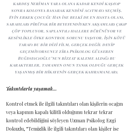
kardeş Neriman yara olana kadar kendi kaşıyıp
sonra kolonya basarak kendini acıtmayı seçmiş.
Evin erkek çocuğu Han ise belki de en hasta olanı,
sabahları pirüpak bir beyefendiyken akşamları çıkıp
çöp topluyor, saplantılı hallere bürünüyor ve
kesinlikle öfke kontrol sorunu yaşıyor. İşin kötü
tarafı bu bir dizi film, gerçek değil deyip
geçemiyorsunuz zira Psikolog Gülseren
Buğdayıcıoğlu’nun bizzat kaleme aldığı bu
karakterler, tamamen onun tanık olduğu gerçek
yaşanmış bir hikayenin gerçek kahramanları.
Takıntılarla yaşamak…
Kontrol etmek ile ilgili takıntıları olan kişilerin ocağın
veya kapının kapalı/kilitli olduğunu tekrar tekrar
kontrol edebildiğini söyleyen Uzman Psikolog Ezgi
Dokuzlu, “Temizlik ile ilgili takıntıları olan kişiler ise