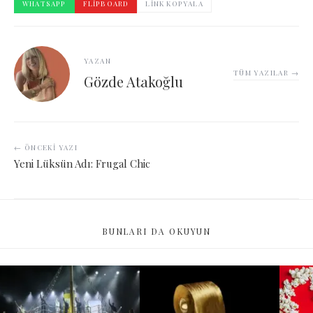
WHATSAPP
FLIPBOARD
LINK KOPYALA
YAZAN
TÜM YAZILAR →
Gözde Atakoğlu
← ÖNCEKI YAZI
Yeni Lüksün Adı: Frugal Chic
BUNLARI DA OKUYUN