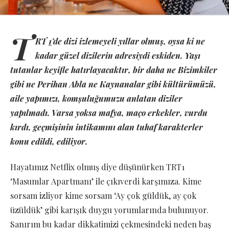
T
RT
1
’de dizi izlemeyeli yıllar olmuş, oysa ki ne
kadar güzel dizilerin adresiydi eskiden. Yaşı
tutanlar keyifle hatırlayacaktır, bir daha ne Bizimkiler
gibi ne Perihan Abla ne Kaynanalar gibi kültürümüzü,
aile yapımızı, komşuluğumuzu anlatan diziler
yapılmadı. Varsa yoksa mafya, maço erkekler, vurdu
kırdı, geçmişinin intikamını alan tuhaf karakterler
konu edildi, ediliyor.
Hayatımız Netflix olmuş diye düşünürken TRT1
‘Masumlar Apartmanı’ ile çıkıverdi karşımıza. Kime
sorsam izliyor kime sorsam ‘Ay çok güldük, ay çok
üzüldük’ gibi karışık duygu yorumlarında bulunuyor.
Sanırım bu kadar dikkatimizi çekmesindeki neden baş