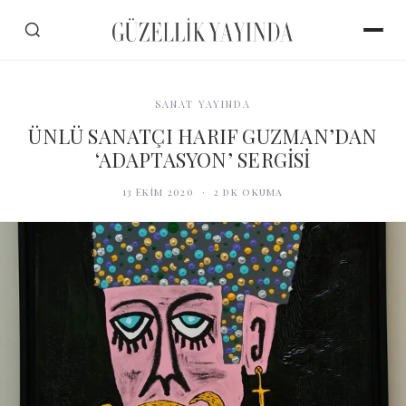
SANAT YAYINDA
ÜNLÜ SANATÇI HARIF GUZMAN’DAN
‘ADAPTASYON’ SERGİSİ
13 Ekim 2020
·
2
dk okuma