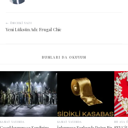
← ÖNCEKI YAZI
Yeni Lüksün Adı: Frugal Chic
BUNLARI DA OKUYUN
SANAT YAYINDA
SANAT YAYINDA
BU AYA 
Çocuklarınıza ve Kendinize
İzlenmeye Fazlasıyla Değer Bir
SEVGİ