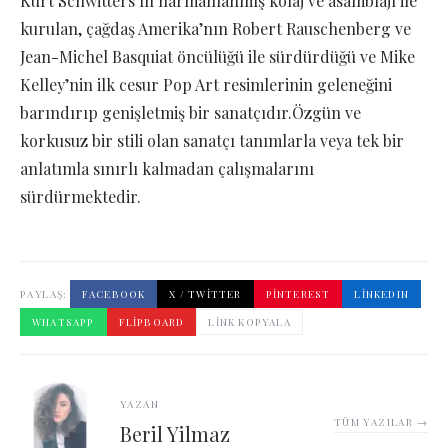
Kurt Schwitters’ın harmanlanmış kolaj ve asamblajı ile
kurulan, çağdaş Amerika’nın Robert Rauschenberg ve
Jean-Michel Basquiat öncülüğü ile sürdürdüğü ve Mike
Kelley’nin ilk cesur Pop Art resimlerinin geleneğini
barındırıp genişletmiş bir sanatçıdır.Özgün ve
korkusuz bir stili olan sanatçı tanımlarla veya tek bir
anlatımla sınırlı kalmadan çalışmalarını
sürdürmektedir.
PAYLAŞ:
FACEBOOK
X / TWITTER
PINTEREST
LINKEDIN
WHATSAPP
FLIPBOARD
LINK KOPYALA
YAZAN
TÜM YAZILAR →
Beril Yilmaz