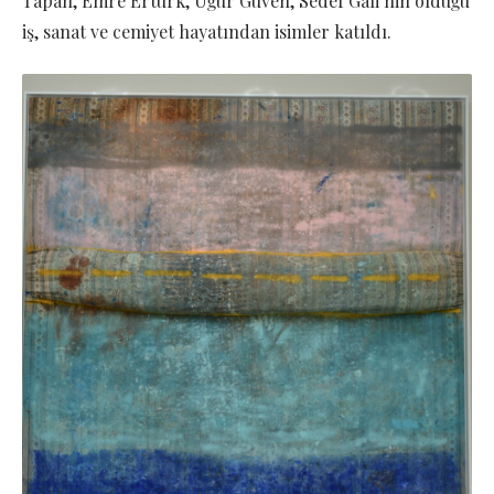
Tapan, Emre Ertürk, Uğur Güven, Sedef Gali’nin olduğu
iş, sanat ve cemiyet hayatından isimler katıldı.