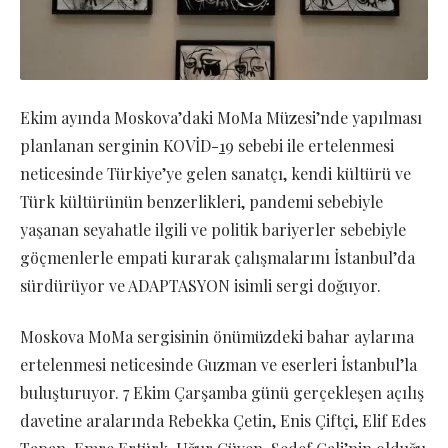
Ekim ayında Moskova’daki MoMa Müzesi’nde yapılması
planlanan serginin KOVİD-
1
9 sebebi ile ertelenmesi
neticesinde Türkiye’ye gelen sanatçı, kendi kültürü ve
Türk kültürünün benzerlikleri, pandemi sebebiyle
yaşanan seyahatle ilgili ve politik bariyerler sebebiyle
göçmenlerle empati kurarak çalışmalarını İstanbul’da
sürdürüyor ve ADAPTASYON isimli sergi doğuyor.
Moskova MoMa sergisinin önümüzdeki bahar aylarına
ertelenmesi neticesinde Guzman ve eserleri İstanbul’la
buluşturuyor. 7 Ekim Çarşamba günü gerçekleşen açılış
davetine aralarında Rebekka Çetin, Enis Çiftçi, Elif Edes