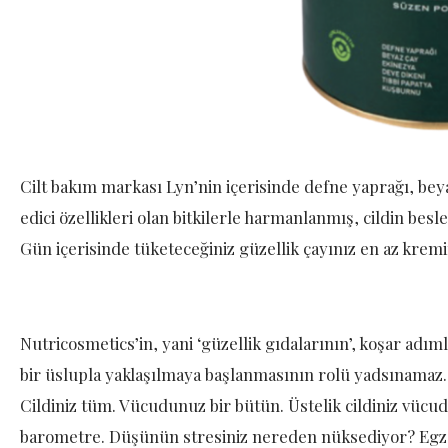
Cilt bakım markası Lyn’nin içerisinde defne yaprağı, beya
edici özellikleri olan bitkilerle harmanlanmış, cildin b
Gün içerisinde tüketeceğiniz güzellik çayınız en az kremini
Nutricosmetics’in, yani ‘güzellik gıdalarının’, koşar adı
bir üslupla yaklaşılmaya başlanmasının rolü yadsınamaz. Y
Cildiniz tüm. Vücudunuz bir bütün. Üstelik cildiniz vücu
barometre. Düşünün stresiniz nereden nüksediyor? Egza