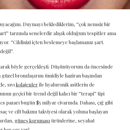
 uyacağım. Duymayı beklediklerim, ‘’çok nemsiz bir
u şart’’ tarzında senelerdir alışık olduğum tespitler ama
or. ‘’Cildinizi içten beslemeye başlamanız şart.
eğil’’.
olarak böyle gerçekleşti. Düşünüyorum da öncesinde
 güzel bronzlaşırım ümidiyle haziran başından
de, sıvı
kolajenler
ile hyaluronik asitlerin de
nun geçici bir trend değil kalıcı bir ‘’terapi’’ tipi
s pazarı bugün $5 milyar civarında. Dahası, çığ gibi
ç ve cilt bakımı takviyesi olarak yoluna başlayan
ardan,
güneş koruması
ürünlerine, seyahat
r her şey var!