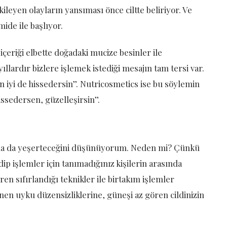
kileyen olayların yansıması önce ciltte beliriyor. Ve
ide ile başlıyor.
çeriği elbette doğadaki mucize besinler ile
llardır bizlere işlemek istediği mesajın tam tersi var.
 iyi de hissedersin’’. Nutricosmetics ise bu söylemin
issedersen, güzelleşirsin’’.
aha da yeşerteceğini düşünüyorum. Neden mi? Çünkü
ip işlemler için tanımadığınız kişilerin arasında
n sıfırlandığı teknikler ile birtakım işlemler
nen uyku düzensizliklerine, güneşi az gören cildinizin