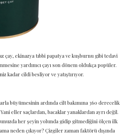
z çay, ekinazya tıbbi papatya ve kuşburnu gibi tedavi
eslenmesine yardımcı çayı son dönem oldukça popüler.
z kadar cildi besliyor ve yatıştırıyor.
mlarla büyümesinin ardında cilt bakımına 360 derecelik
ani eller saçlardan, bacaklar yanaklardan ayrı değil.
dunuzda her şeyin yolunda gidip gitmediğini ölçen ilk
ma neden çıkıyor? Çizgiler zaman faktörü dışında