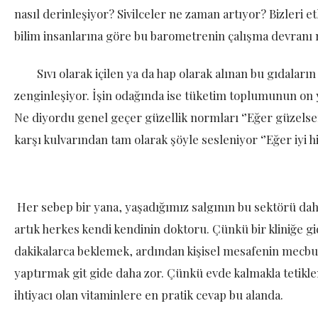
nasıl derinleşiyor? Sivilceler ne zaman artıyor? Bizleri et
bilim insanlarına göre bu barometrenin çalışma devranı m
Sıvı olarak içilen ya da hap olarak alınan bu gıdaların i
zenginleşiyor. İşin odağında ise tüketim toplumunun on yı
Ne diyordu genel geçer güzellik normları ‘’Eğer güzelsen
karşı kulvarından tam olarak şöyle sesleniyor ‘’Eğer iyi h
Her sebep bir yana, yaşadığımız salgının bu sektörü d
artık herkes kendi kendinin doktoru. Çünkü bir kliniğe gid
dakikalarca beklemek, ardından kişisel mesafenin mecbure
yaptırmak git gide daha zor. Çünkü evde kalmakla tetikle
ihtiyacı olan vitaminlere en pratik cevap bu alanda.