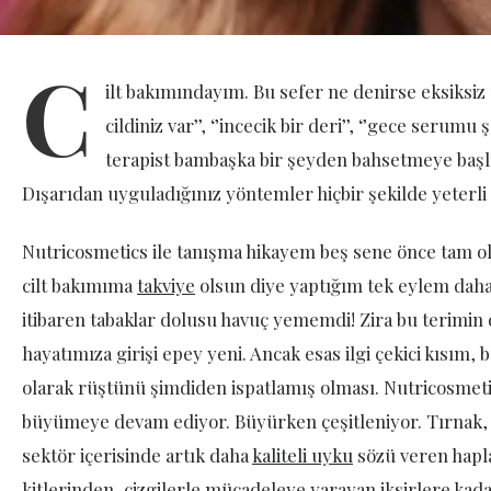
C
ilt bakımındayım. Bu sefer ne denirse eksiksiz
cildiniz var’’, ‘’incecik bir deri’’, ‘’gece serum
terapist bambaşka bir şeyden bahsetmeye başlıy
Dışarıdan uyguladığınız yöntemler hiçbir şekilde yeterli d
Nutricosmetics ile tanışma hikayem beş sene önce tam 
cilt bakımıma
takviye
olsun diye yaptığım tek eylem daha
itibaren tabaklar dolusu havuç yememdi! Zira bu terimin 
hayatımıza girişi epey yeni. Ancak esas ilgi çekici kısım, bu
olarak rüştünü şimdiden ispatlamış olması. Nutricosmetic
büyümeye devam ediyor. Büyürken çeşitleniyor. Tırnak, sa
sektör içerisinde artık daha
kaliteli uyku
sözü veren hapl
kitlerinden, çizgilerle mücadeleye yarayan iksirlere kada