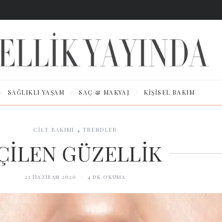
/
/
/
SAĞLIKLI YAŞAM
SAÇ & MAKYAJ
KIŞISEL BAKIM
,
CİLT BAKIMI
TRENDLER
ÇİLEN GÜZELLİK
23 Haziran 2020
·
4
dk okuma