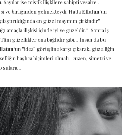
 Sayılar ise mistik ilişkilere sahipti vesaire…
si ve birliğinden gelmekteydi. Hatta
Eflatun
‘un
rşılaştırıldığında en güzel maymun çirkindir”.
 amaçla ilişkisi içinde iyi ve güzeldir.” Sonra iş
ır. Tüm güzellikler ona bağlıdır gibi… İnsan da bu
flatun
‘un ”idea” görüşüne karşı çıkarak, güzelliğin
elliğin başlıca biçimleri olmalı. Düzen, simetri ve
o sulara…