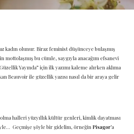
lmaz kadın olunur. Biraz feminist düşünceye bulaşmış
çin mottolaşmış bu cümle, saygıyla anacağım efsanevi
Güzellik Yayında” için ilk yazımı kaleme alırken aklıma
n Beauvoir ile güzellik yazısı nasıl da bir araya gelir
lma halleri yüzyıllık kültür genleri, kimlik dayatması
 öyle… Geçmişe şöyle bir gidelim, örneğin
Pisagor
’a