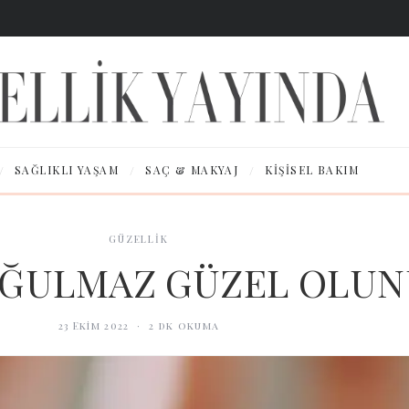
/
/
/
SAĞLIKLI YAŞAM
SAÇ & MAKYAJ
KIŞISEL BAKIM
GÜZELLİK
OĞULMAZ GÜZEL OLUN
23 Ekim 2022
·
2
dk okuma