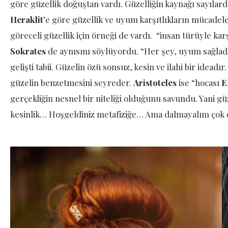
göre güzellik doğuştan vardı. Güzelliğin kaynağı sayılardı.
Heraklit
’e göre güzellik ve uyum karşıtlıkların mücadele
göreceli güzellik için örneği de vardı. “insan türüyle ka
Sokrates
de aynısını söylüyordu. “Her şey, uyum sağladığı
gelişti tabii. Güzelin özü sonsuz, kesin ve ilahi bir idead
güzelin benzetmesini seyreder.
Aristoteles
ise “hocası
E
gerçekliğin nesnel bir niteliği olduğunu savundu. Yani güz
kesinlik… Hoşgeldiniz metafiziğe… Ama dalmayalım çok 