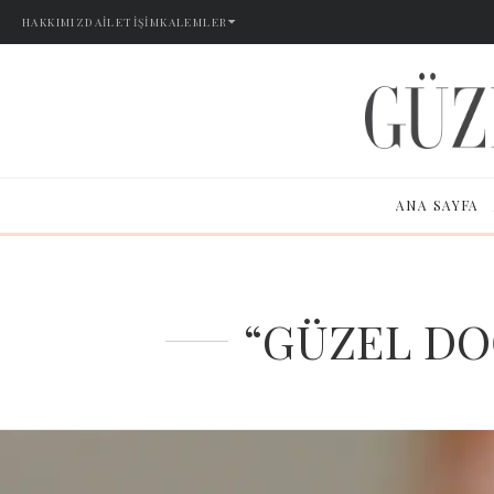
HAKKIMIZDA
İLETIŞIM
KALEMLER
ANA SAYFA
“GÜZEL D