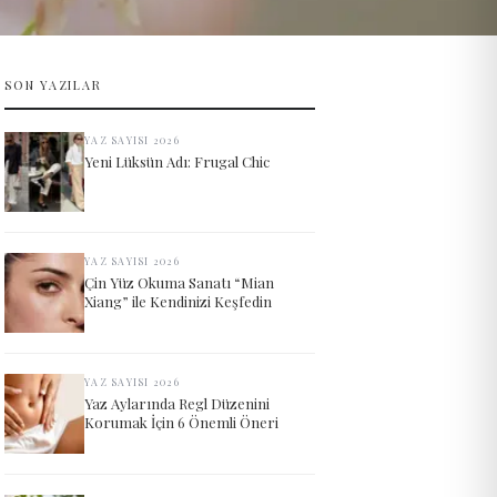
SON YAZILAR
YAZ SAYISI 2026
Yeni Lüksün Adı: Frugal Chic
YAZ SAYISI 2026
Çin Yüz Okuma Sanatı “Mian
Xiang” ile Kendinizi Keşfedin
YAZ SAYISI 2026
Yaz Aylarında Regl Düzenini
Korumak İçin 6 Önemli Öneri