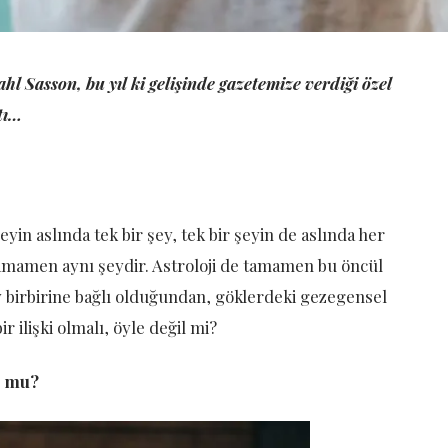
hl Sasson, bu yıl ki gelişinde
gazetemize verdiği özel
tı…
in aslında tek bir şey, tek bir şeyin de aslında her
a tamamen aynı şeydir. Astroloji de tamamen bu öncül
şey birbirine bağlı olduğundan, göklerdeki gezegensel
 ilişki olmalı, öyle değil mi?
r mu?