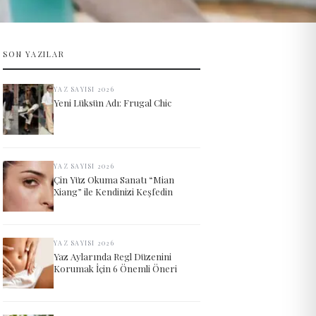
SON YAZILAR
YAZ SAYISI 2026
Yeni Lüksün Adı: Frugal Chic
YAZ SAYISI 2026
Çin Yüz Okuma Sanatı “Mian
Xiang” ile Kendinizi Keşfedin
YAZ SAYISI 2026
Yaz Aylarında Regl Düzenini
Korumak İçin 6 Önemli Öneri