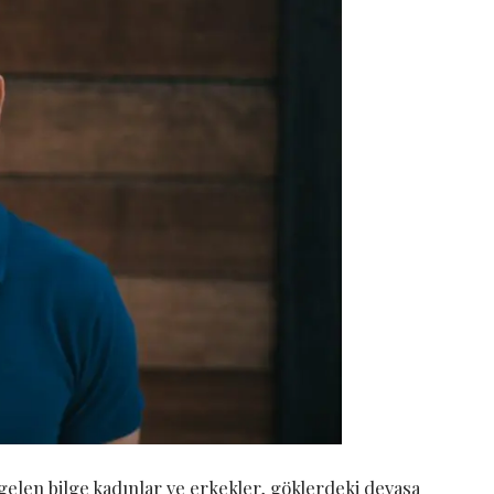
 gelen bilge kadınlar ve erkekler, göklerdeki devasa