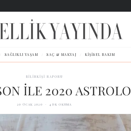
/
/
/
SAĞLIKLI YAŞAM
SAÇ & MAKYAJ
KIŞISEL BAKIM
BİLİRKİŞİ RAPORU
ON İLE 2020 ASTROLOJ
20 Ocak 2020
·
4
dk okuma