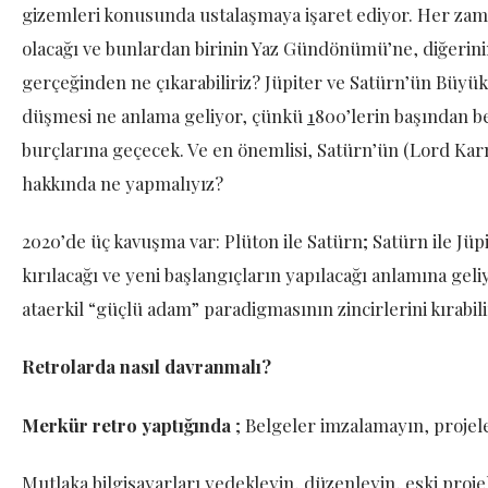
gizemleri konusunda ustalaşmaya işaret ediyor. Her zama
olacağı ve bunlardan birinin Yaz Gündönümü’ne, diğeri
gerçeğinden ne çıkarabiliriz? Jüpiter ve Satürn’ün B
düşmesi ne anlama geliyor, çünkü
1
800’lerin başından be
burçlarına geçecek. Ve en önemlisi, Satürn’ün (Lord K
hakkında ne yapmalıyız?
2020’de üç kavuşma var: Plüton ile Satürn; Satürn ile Jüpi
kırılacağı ve yeni başlangıçların yapılacağı anlamına geliy
ataerkil “güçlü adam” paradigmasının zincirlerini kırabili
Retrolarda nasıl davranmalı?
Merkür retro yaptığında
; Belgeler imzalamayın, projel
Mutlaka bilgisayarları yedekleyin, düzenleyin, eski projel