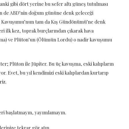
nki gibi dört yerine bu sefer altı güneş tutulması
nin de ABD’nin doğum gününe denk geleceği
üyük Kavuşumu’nun tam da Kış Gündönümü’ne denk
ri ilk kez, toprak burçlarından çıkarak hava
arma) ve Plüton’un (Ölümün Lordu) o nadir kavuşumu
ter; Plüton ile Jüpiter. Bu üç kavuşma, eski kalıpların
or. Evet, bu yıl kendimizi eski kalıplardan kurtarıp
riz.
eri başlatmayın, yayımlamayın.
erinize tekrar göz atın.