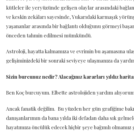
kütleler ile yeryüzünde gelişen olaylar arasındaki bağlan
ve keskin zekâları sayesinde, Yukarıdaki karmaşık yörün
yaşananlar arasında bir bağlantı olduğunu görmeyi başard
önceden tahmin edilmesi mümkündü.
Astroloji, hayatta kalmamıza ve evrimin bu aşamasına ula
gelişiminizdeki bir sonraki seviyeye ulaşmanıza da yardımc
Sizin burcunuz nedir? Alacağınız kararları yıldız hari
Ben Koç burcuyum. Elbette astrolojiden yardım alıyorum
Ancak fanatik değilim.
Bu yüzden her gün grafiğime bak
danışanlarımın da bana yılda iki defadan daha sık gelmel
hayatımıza öncülük edecek hiçbir şeye bağımlı olmamız