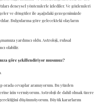
tıları deneysel yöntemlerle izlediler. Ve gözlemleri
geler ve döngüler ile aşağıdaki gezegenimizde
ılar. Bulgularına göre gelecekteki olayların
şmamıza yardımcı oldu. Astroloji, ruhsal
ı olabilir.
tanıza göre şekillendiriyor musunuz?
.
ıp orada cevaplar aramıyorum. Bu yüzden
erine izin vermiyorum. Astroloji de dahil olmak üzere
 gerektiğini düşünmüyorum. Büyük kararlarım