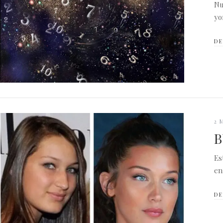
Nu
yo
DE
2 
B
Es
en
DE