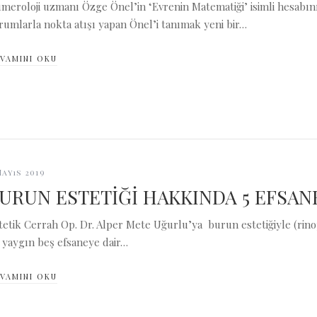
meroloji uzmanı Özge Önel’in ‘Evrenin Matematiği’ isimli hesabın
rumlarla nokta atışı yapan Önel’i tanımak yeni bir…
VAMINI OKU
Mayıs 2019
URUN ESTETİĞİ HAKKINDA 5 EFSAN
tetik Cerrah Op. Dr. Alper Mete Uğurlu’ya burun estetiğiyle (rinopla
 yaygın beş efsaneye dair…
VAMINI OKU