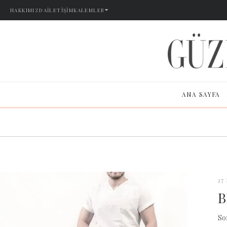
HAKKIMIZDA
İLETIŞIM
KALEMLER
ANA SAYFA
27
B
So