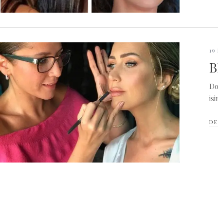
19
B
Do
is
DE