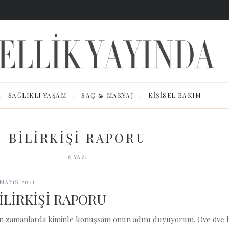
/
/
/
SAĞLIKLI YAŞAM
SAÇ & MAKYAJ
KIŞISEL BAKIM
BİLİRKİŞİ RAPORU
6
yazı
 Mayıs 2021
İLİRKİŞİ RAPORU
n zamanlarda kiminle konuşsam onun adını duyuyorum. Öve öve bit