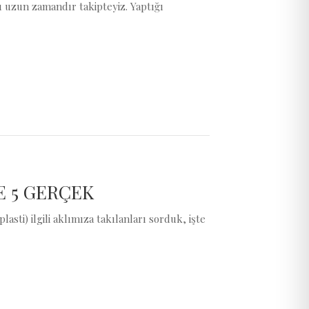
ı uzun zamandır takipteyiz. Yaptığı
E 5 GERÇEK
sti) ilgili aklımıza takılanları sorduk, işte