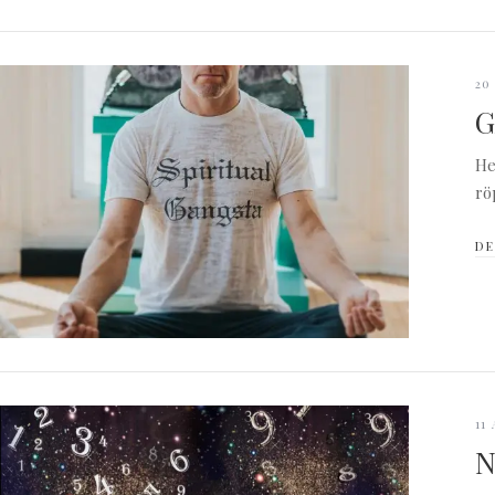
20
G
He
rö
DE
11
N