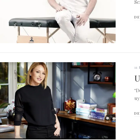
Se
DE
11
U
‘D
uy
DE