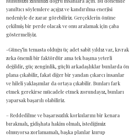
Ruhunuzu zihninizi doğru insanlara açın. Bu dönemde
yanıltıcı söylemlere açığız ve kandırılma enerjisi
nedeniyle de zarar görebiliriz. Gerçeklerin önüne
çekilmiş bir perde olacak ve onu aralamak için çaba
göstermeliyiz.
-Güneş’in temasta olduğu üç adet sabit yıldız var, kıvrak
zeka önemli bir faktördür ama tek başına yeterli
değildir, güç zenginlik, güçlü arkadaşlıklar bunlarda ön
plana çıkabilir, fakat diğer bir yandan çıkarcı insanlar
ve hileli yaklaşımlar da ortaya çıkabilir. Bunları fark
etmek gerekirse mücadele etmek zorundayız, bunları
yaparsak başarılı olabiliriz.
– Reddedilme ve başarısızlık korkularını bir kenara
bırakmalı, gidişhata hakim olmalı, istediğimiz
olmuyorsa zorlamamalı, başka planlar kurup