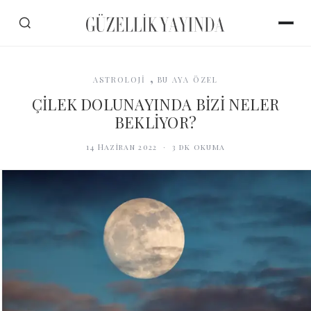
,
ASTROLOJİ
BU AYA ÖZEL
ÇİLEK DOLUNAYINDA BİZİ NELER
BEKLİYOR?
14 Haziran 2022
·
3
dk okuma