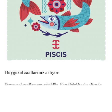
Duygusal zaaflarınız artıyor
Duygusal zaaflarınız artabilir. Kendinizi baskı altında
hissedebilirsiniz. Değerinizin anlaşılmadı duygusuna
kapılabilirsiniz. Kuruntulu düşünce yapınız çevrenize
karşı yanlış kullanabilirsiniz. Birlikte çalıştığınız