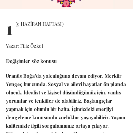
1
(
9 HAZİRAN HAFTASI)
Yazar: Filiz Özkol
Değişimler söz konusu
Uranüs Boğa’da yolculuğuna devam ediyor. Merkür
Yengeç burcunda. Sosyal ve ailevi hayatlar ön planda
olacak. İdealist ve kişisel düşündüğümüz için, yanlış
yorumlar ve tenkitler de alabiliriz. Başlangıçlar
yapmak için olumlu bir hafta. İçimizdeki enerjiyi
dengeleme konusunda zorluklar yaşayabiliriz.
Yaşam
kalitemizle ilgili sorgulamamız ortaya çıkıyor.