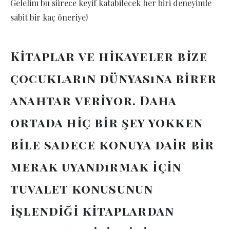
Gelelim bu sürece keyif katabilecek her biri deneyimle
sabit bir kaç öneriye!
Kitaplar ve hikayeler bize
çocukların dünyasına birer
anahtar veriyor. Daha
ortada hiç bir şey yokken
bile sadece konuya dair bir
merak uyandırmak için
tuvalet konusunun
işlendiği kitaplardan