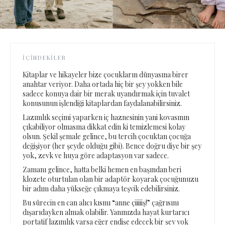
İÇINDEKILER
Kitaplar ve hikayeler bize çocukların dünyasına birer
anahtar veriyor. Daha ortada hiç bir şey yokken bile
sadece konuya dair bir merak uyandırmak için tuvalet
konusunun işlendiği kitaplardan faydalanabilirsiniz.
Lazımlık seçimi yaparken iç haznesinin yani kovasının
çıkabiliyor olmasına dikkat edin ki temizlemesi kolay
olsun. Şekil şemale gelince, bu tercih çocuktan çocuğa
değişiyor (her şeyde olduğu gibi). Bence doğru diye bir şey
yok, zevk ve huya göre adaptasyon var sadece.
Zamanı gelince, hatta belki hemen en başından beri
klozete oturtulan olan bir adaptör koyarak çocuğunuzu
bir adım daha yükseğe çıkmaya teşvik edebilirsiniz.
Bu sürecin en can alıcı kısmı “anne çiiiiiş!” çağrısını
dışarıdayken almak olabilir. Yanınızda hayat kurtarıcı
portatif lazımlık varsa eğer endişe edecek bir şey yok