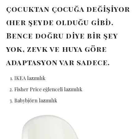
çocuktan ç
ocu
ğ
a de
ğişiyor
(her şeyde olduğu gibi).
Bence doğru diye bir şey
yok, zevk ve huya g
ö
re
adaptasyon var sadece.
IKEA lazımlık
Fisher Price eğlenceli lazımlık
Babybjörn lazımlık