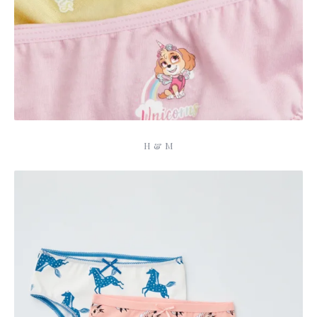
H & M