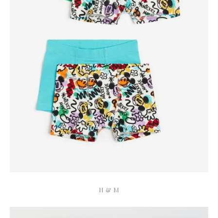
H & M