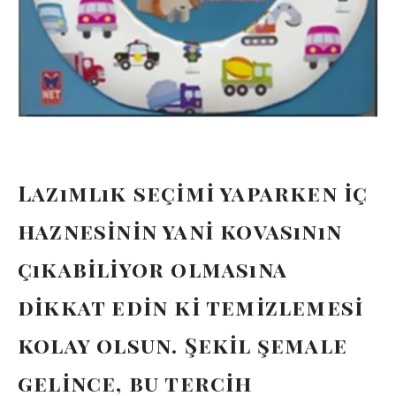
Lazımlık seçimi yaparken iç
haznesinin yani kovasının
çıkabiliyor olmasına
dikkat edin ki temizlemesi
kolay olsun. Şekil şemale
gelince, bu tercih