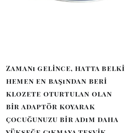
Zamanı gelince, hatta belki
hemen en başından beri
klozete oturtulan olan
bir adaptör koyarak
çocuğunuzu bir adım daha
yükseğe çıkmaya teşvik