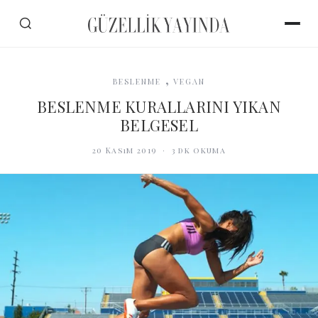
,
BESLENME
VEGAN
BESLENME KURALLARINI YIKAN
BELGESEL
20 Kasım 2019
·
3
dk okuma