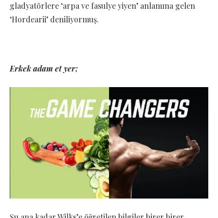
gladyatörlere ‘arpa ve fasulye yiyen’ anlamına gelen
‘Hordearii’ deniliyormuş.
Erkek adam et yer;
Şu ana kadar Wilks’e öğretilen bilgiler birer birer