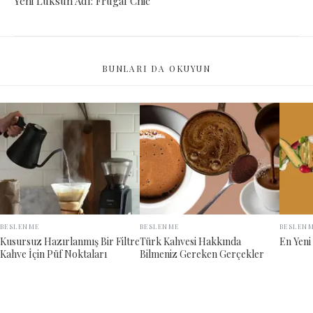
Yeni Lüksün Adı: Frugal Chic
BUNLARI DA OKUYUN
BESLENME
BESLENME
BESLEN
Kusursuz Hazırlanmış Bir Filtre
Türk Kahvesi Hakkında
En Yeni
Kahve İçin Püf Noktaları
Bilmeniz Gereken Gerçekler