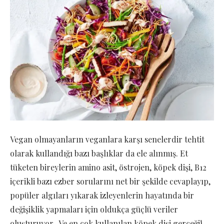
Vegan olmayanların veganlara karşı senelerdir tehtit
olarak kullandığı bazı başlıklar da ele alınmış. Et
tüketen bireylerin amino asit, östrojen, köpek dişi, B12
içerikli bazı ezber sorularını net bir şekilde cevaplayıp,
popüler algıları yıkarak izleyenlerin hayatında bir
değişiklik yapmaları için oldukça güçlü veriler
oluşturuyor.. Ve en çok kullanılan köpek dişi gerçeği!