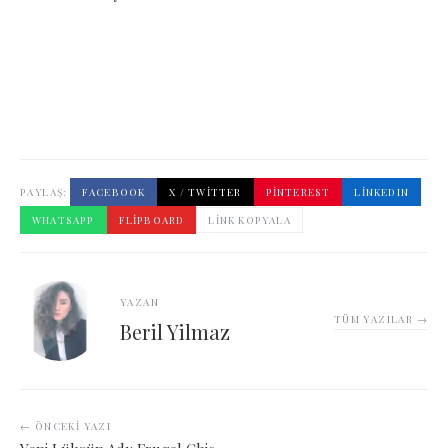
PAYLAŞ:
FACEBOOK
X / TWITTER
PINTEREST
LINKEDIN
WHATSAPP
FLIPBOARD
LINK KOPYALA
YAZAN
TÜM YAZILAR →
Beril Yilmaz
← ÖNCEKI YAZI