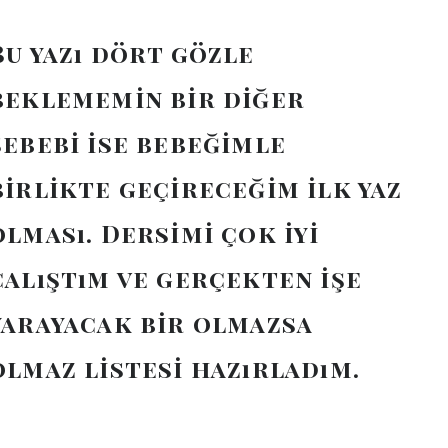
Bu yazı dört gözle
beklememin bir diğer
sebebi ise bebeğimle
birlikte geçireceğim ilk yaz
olması. Dersimi çok iyi
çalıştım ve gerçekten işe
yarayacak bir olmazsa
olmaz listesi hazırladım.