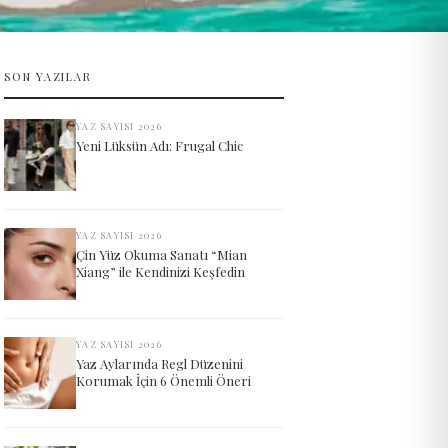
SON YAZILAR
YAZ SAYISI 2026
Yeni Lüksün Adı: Frugal Chic
YAZ SAYISI 2026
Çin Yüz Okuma Sanatı “Mian
Xiang” ile Kendinizi Keşfedin
YAZ SAYISI 2026
Yaz Aylarında Regl Düzenini
Korumak İçin 6 Önemli Öneri