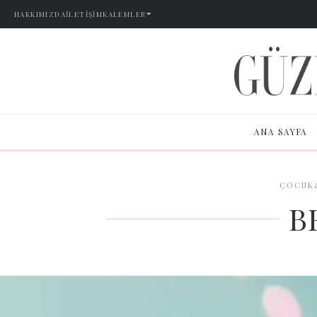
HAKKIMIZDA
İLETIŞIM
KALEMLER
ANA SAYFA
ÇOCUK
B