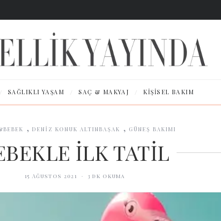
/
/
/
SAĞLIKLI YAŞAM
SAÇ & MAKYAJ
KIŞISEL BAKIM
,
,
&BEBEK
DENİZ KONUK ALTINBAŞAK
GÜNEŞ BAKIMI
EBEKLE İLK TATİL
15 Ağustos 2021
·
3
dk okuma