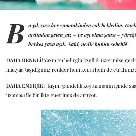
B
u yıl, yazı her zamankinden çok bekledim. Kork
ardından gelen yaz – ve aşı olma şansı – yüre
herkes yaza aşık. Sahi, nedir bunun sebebi?
DAHA RENKLİ!
Yazın en belirgin özelliği üzerimize geçir
makyaj; taşıdığımız renkler hem kendi hem de etrafımı
DAHA ENERJİK:
Kışın, gündelik koşturmanın içinde saat
uzaması ile birlikte enerjimiz de artıyor.