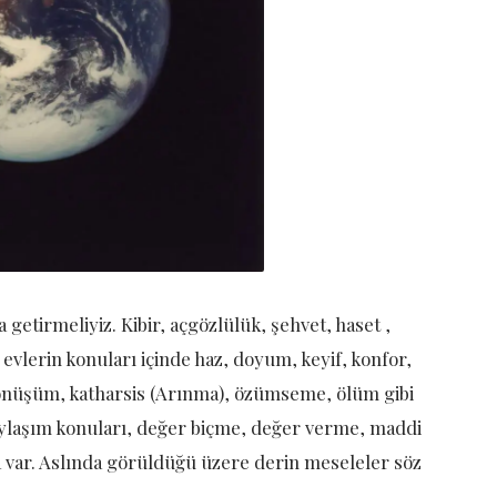
etirmeliyiz. Kibir, açgözlülük, şehvet, haset ,
i evlerin konuları içinde haz, doyum, keyif, konfor,
 dönüşüm, katharsis (Arınma), özümseme, ölüm gibi
paylaşım konuları, değer biçme, değer verme, maddi
da var. Aslında görüldüğü üzere derin meseleler söz