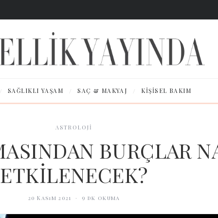
/
/
/
SAĞLIKLI YAŞAM
SAÇ & MAKYAJ
KIŞISEL BAKIM
ASTROLOJİ
MASINDAN BURÇLAR N
ETKİLENECEK?
20 Kasım 2021
·
9
dk okuma