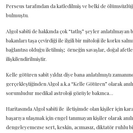
Perseus tarafından da katledilmiş ve belki de ölümsüz
bulmuştu.
Algol sabiti de hakkında çok “tatlış” şeyler anlatılmayan b
bakanları taşa çevirdiği ile ilgili bir mitoloji ile korku sa
bağlantısı olduğu iletilmiş; örneğin savaşlar, doğal afetle
ilişkilendirilmiştir.
Kelle götüren sabit yıldız diye bana anlatılmıştı zamanın
gerçekleştiğinden Algol a.k.a “Kelle Götüren” olarak anılır
sorumludur medikal astroloji gözüyle bakınca…
Haritasında Algol sabiti ile iletişimde olan kişiler için kara
başarıya ulaşmak için engel tanımayan kişiler olarak anıl
dengeleyemezse sert, keskin, acımasız, diktatör ruhlu bir 