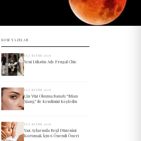
SON YAZILAR
YAZ SAYISI 2026
Yeni Lüksün Adı: Frugal Chic
YAZ SAYISI 2026
Çin Yüz Okuma Sanatı “Mian
Xiang” ile Kendinizi Keşfedin
YAZ SAYISI 2026
Yaz Aylarında Regl Düzenini
Korumak İçin 6 Önemli Öneri