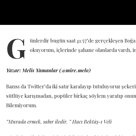
G
ünlerdir bugün saat
1
1.57’de gerçekleşen Boğa
okuyorum, içlerinde şahane olanlarda vardı, i
Yazar: Melis Yamanlar (@mire.melo)
Bazısı da Twitter’da iki satır karalayıp tutuluyoruz şeker
sütlüye karışmadan, popüler birkaç söylem yaratıp onun 
Bilemiyorum.
”Murada ermek, sabır iledir. ” Hacı Bektâş-ı Velî