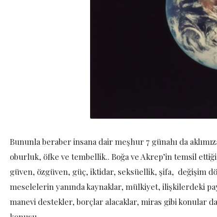
Bununla beraber insana dair meşhur 7 günahı da aklımıza g
oburluk, öfke ve tembellik.. Boğa ve Akrep’in temsil ettiğ
güven, özgüven, güç, iktidar, seksüellik, şifa, değişim
meselelerin yanında kaynaklar, mülkiyet, ilişkilerdeki 
manevi destekler, borçlar alacaklar, miras gibi konular 
konusu.