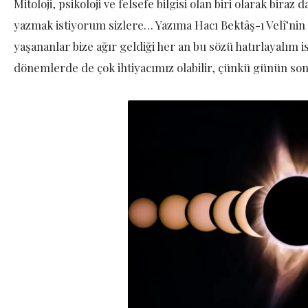
Mitoloji, psikoloji ve felsefe bilgisi olan biri olarak biraz 
yazmak istiyorum sizlere… Yazıma Hacı Bektâş-ı Velî’nin
yaşananlar bize ağır geldiği her an bu sözü hatırlayalım 
dönemlerde de çok ihtiyacımız olabilir, çünkü günün so