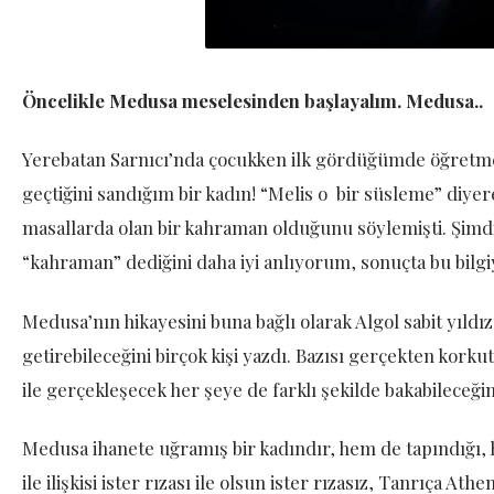
Öncelikle Medusa meselesinden başlayalım. Medusa..
Yerebatan Sarnıcı’nda çocukken ilk gördüğümde öğretm
geçtiğini sandığım bir kadın! “Melis o bir süsleme” diyer
masallarda olan bir kahraman olduğunu söylemişti. Şimdi 
“kahraman” dediğini daha iyi anlıyorum, sonuçta bu bilgiy
Medusa’nın hikayesini buna bağlı olarak Algol sabit yıldı
getirebileceğini birçok kişi yazdı. Bazısı gerçekten korkut
ile gerçekleşecek her şeye de farklı şekilde bakabilece
Medusa ihanete uğramış bir kadındır, hem de tapındığı, h
ile ilişkisi ister rızası ile olsun ister rızasız, Tanrıça At