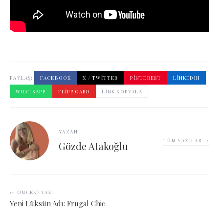
PAYLAŞ:
FACEBOOK
X / TWITTER
PINTEREST
LINKEDIN
WHATSAPP
FLIPBOARD
LINK KOPYALA
YAZAN
TÜM YAZILAR →
Gözde Atakoğlu
← ÖNCEKI YAZI
Yeni Lüksün Adı: Frugal Chic