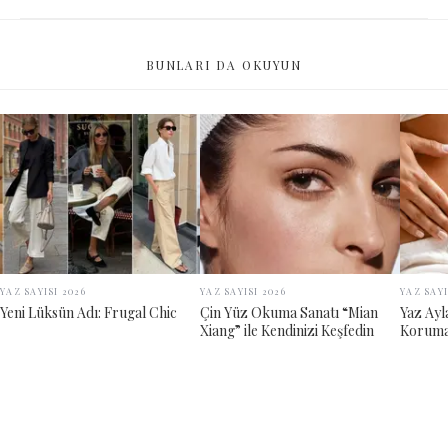
BUNLARI DA OKUYUN
YAZ SAYISI 2026
YAZ SAYISI 2026
YAZ SAYI
Yeni Lüksün Adı: Frugal Chic
Çin Yüz Okuma Sanatı “Mian
Yaz Ayl
Xiang” ile Kendinizi Keşfedin
Korumak