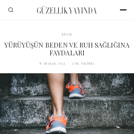
SPOR
YÜRÜYÜŞÜN BEDEN VE RUH SAĞLIĞINA
FAYDALARI
8 Aralık 2021
·
3
dk okuma