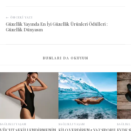
← ÖNCEKI YAZI
Güzellik Yayında En İyi Güzellik Ürünleri Ödülleri :
Güzellik Dünyasın
BUNLARI DA OKUYUN
SAĞLIKLI YAŞAM
SAĞLIKLI YAŞAM
SAĞLIKL
VÜCUT ŞEKİLLENDİRMENİN
KİLO VERDİREN 5 YAZ SPORU
EVDE 