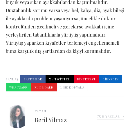
büyük veya sıkan ayakkabılardan kaçınılmalıdır.
Düztabanlık sorunu varsa veya bel, kalça, diz, ayak bileği
ile ayaklarda problem yaşanıyorsa, öncelikle doktor
kontrolünden geçilmeli ve gerekirse ayakkabı içine
yerleştirilen tabanlıklarla yürüyüş yapılmalıdır.
Yürüyüş yaparken kıyafetler terlemeyi engellememeli
buna karşılık dış şartlardan da kişiyi korumalıdır.
PAYLAŞ:
FACEBOOK
X / TWITTER
PINTEREST
LINKEDIN
WHATSAPP
FLIPBOARD
LINK KOPYALA
YAZAN
TÜM YAZILAR →
Beril Yilmaz