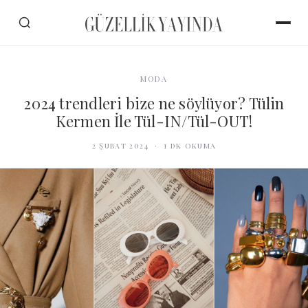
MODA
2024 trendleri bize ne söylüyor? Tülin
Kermen İle Tül-IN/Tül-OUT!
2 Şubat 2024
·
1
dk okuma