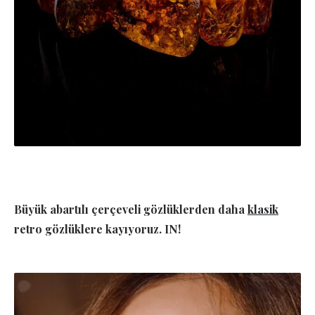
Büyük abartılı çerçeveli gözlüklerden daha
klasik
retro gözlüklere kayıyoruz. IN!