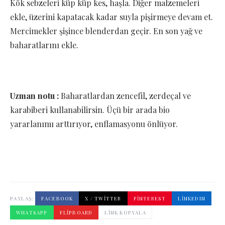
Kök sebzeleri küp küp kes, haşla. Diğer malzemeleri
ekle, üzerini kapatacak kadar suyla pişirmeye devam et.
Mercimekler şişince blenderdan geçir. En son yağ ve
baharatlarını ekle.
Uzman notu :
Baharatlardan zencefil, zerdeçal ve
karabiberi kullanabilirsin. Üçü bir arada bio
yararlanımı arttırıyor, enflamasyonu önlüyor.
PAYLAŞ:
FACEBOOK
X / TWITTER
PINTEREST
LINKEDIN
WHATSAPP
FLIPBOARD
LINK KOPYALA