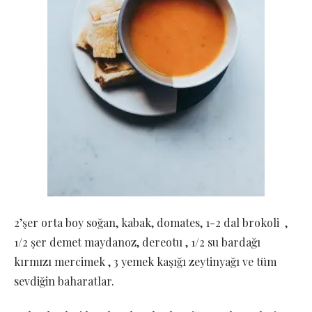
2’şer orta boy soğan, kabak, domates, 1-2 dal brokoli ,
1/2 şer demet maydanoz, dereotu , 1/2 su bardağı
kırmızı mercimek , 3 yemek kaşığı zeytinyağı ve tüm
sevdiğin baharatlar.