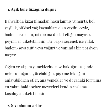
Açık büfe tuzağına düşme
Kahvaltıda kızartılmadan hazırlanmış yumurta, bol
yeşillik, bitkisel yağ kaynakları olan zeytin, ceviz,
badem, avokado, miktarına dikkat ettiğin mayasız
peynirler tüketebilirsin. Bir başka seçenek ise yulaf,
badem-soya sütü veya yoğurt ve yanında bir porsiyon
meyve.
Öğlen ve akşam yemeklerinde ise baktığında içinde
neler olduğunu görebildiğin, pişirme tekniğini
anlayabildiğin etler, ana yemekler ve doğadaki formuna
en yakın halde sebze meyveleri kendin soslama
koşuluyla tüketebilirsin.
Sıvı alımını arttır