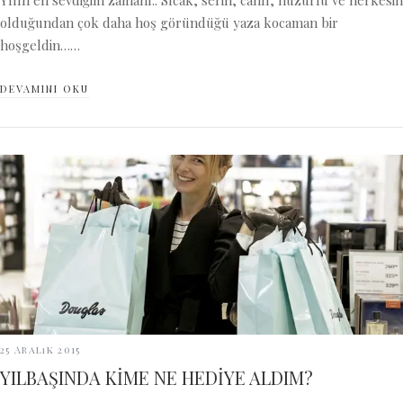
Yılın en sevdiğim zamanı.. Sıcak, serin, canlı, huzurlu ve herkesin
olduğundan çok daha hoş göründüğü yaza kocaman bir
hoşgeldin……
DEVAMINI OKU
25 Aralık 2015
YILBAŞINDA KİME NE HEDİYE ALDIM?