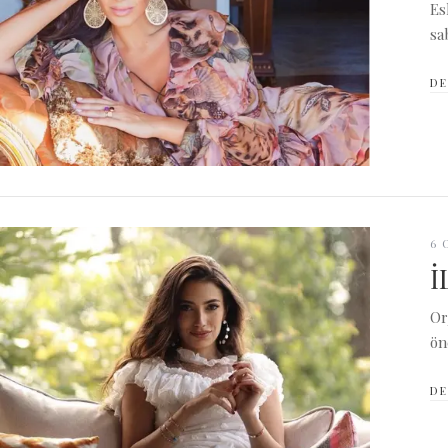
Es
sa
DE
6 
İ
Or
ön
DE