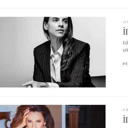
23
İ
Ed
şı
DE
9 
İ