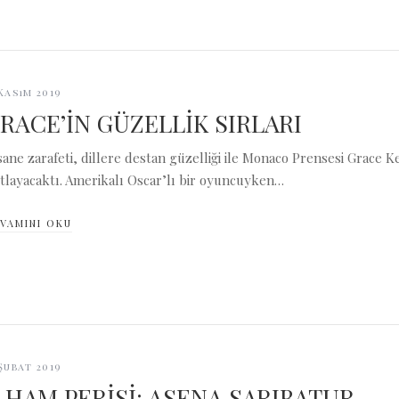
 Kasım 2019
RACE’İN GÜZELLİK SIRLARI
sane zarafeti, dillere destan güzelliği ile Monaco Prensesi Grace
tlayacaktı. Amerikalı Oscar’lı bir oyuncuyken…
VAMINI OKU
 Şubat 2019
LHAM PERİSİ: ASENA SARIBATUR