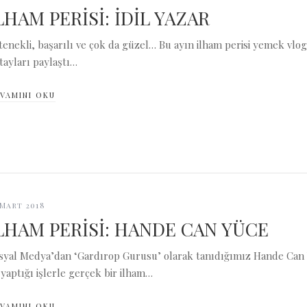
LHAM PERİSİ: İDİL YAZAR
tenekli, başarılı ve çok da güzel… Bu ayın ilham perisi yemek vlogg
tayları paylaştı…
VAMINI OKU
 Mart 2018
LHAM PERİSİ: HANDE CAN YÜCE
syal Medya’dan ‘Gardırop Gurusu’ olarak tanıdığımız Hande Can 
 yaptığı işlerle gerçek bir ilham…
VAMINI OKU