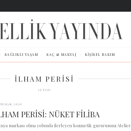
/
/
/
SAĞLIKLI YAŞAM
SAÇ & MAKYAJ
KIŞISEL BAKIM
İLHAM PERİSİ
25
yazı
 Aralık 2020
LHAM PERİSİ: NÜKET FİLİBA
nya markası olma yolunda ilerleyen kozmetik gururumuz Atelier R