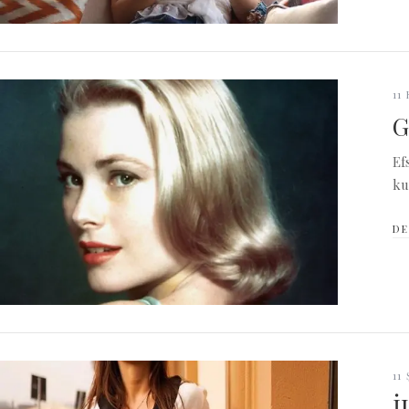
11
G
Ef
ku
DE
11
İ