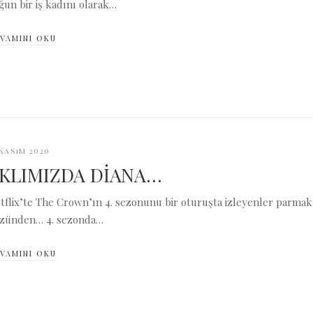
ğun bir iş kadını olarak…
VAMINI OKU
 Kasım 2020
KLIMIZDA DİANA…
tflix’te The Crown’ın 4. sezonunu bir oturuşta izleyenler parmak 
zünden… 4. sezonda…
VAMINI OKU