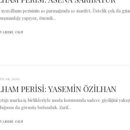
 ayın ilham perisinin 10 parmağında 10 marifet. Üstelik çok da gü
nışmanlığı yapıyor, önemli…
VAMINI OKU
 Ocak 2019
LHAM PERİSİ: YASEMİN ÖZİLHAN
ptığı marka iş birlikleriyle moda konusunda sadece giydiğini yakıştı
duğunu da görmüş bulunduk. Zarif…
VAMINI OKU