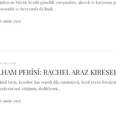
kiden ne büyük keyifti güzellik yarışmaları, ailecek tv karşısına ge
bırsızlık ve heyecanla da finali…
VAMINI OKU
Ocak 2020
LHAM PERİSİ: RACHEL ARAZ KIRESE
jinal tarzı, kendine has esprili dili, samimiyeti, keyif veren fotoğrafl
erilerini not ettiğimiz, dediklerini…
VAMINI OKU