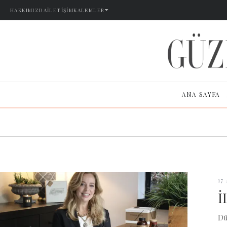
HAKKIMIZDA
İLETIŞIM
KALEMLER
ANA SAYFA
17
İ
Dü