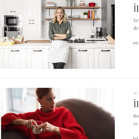
İ
Ye
de
DE
16
İ
So
ve
DE