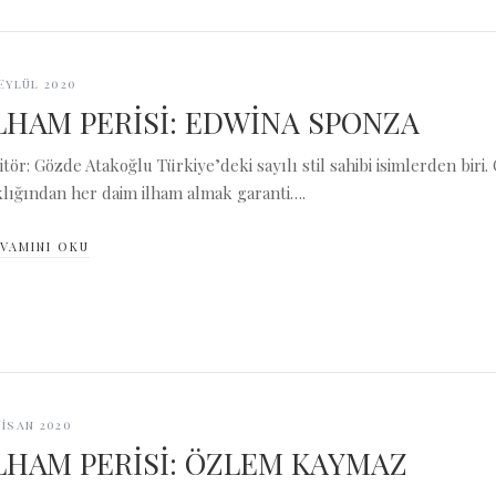
 Eylül 2020
LHAM PERİSİ: EDWİNA SPONZA
itör: Gözde Atakoğlu Türkiye’deki sayılı stil sahibi isimlerden bir
klığından her daim ilham almak garanti….
VAMINI OKU
Nisan 2020
LHAM PERİSİ: ÖZLEM KAYMAZ