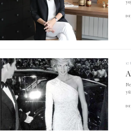
yo
DE
17
A
Ne
yü
DE