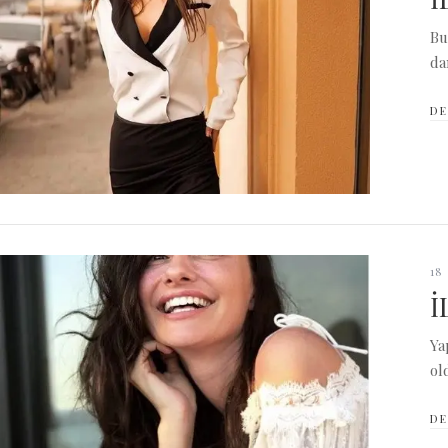
Bu
da
DE
18
İ
Ya
ol
DE