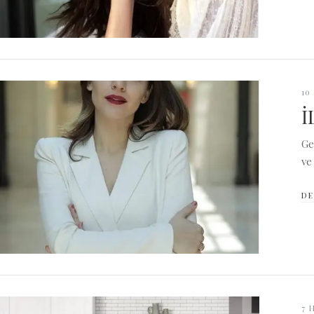
10
İ
Ge
ve
DE
7 