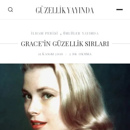
,
İLHAM PERİSİ
ÜNLÜLER YAYINDA
GRACE’İN GÜZELLİK SIRLARI
11 Kasım 2019
·
2
dk okuma