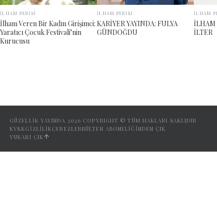
İLHAM PERİSİ
İLHAM PERİSİ
İLHAM P
İlham Veren Bir Kadın Girişimci:
KARİYER YAYINDA: FULYA
İLHAM 
Yaratıcı Çocuk Festivali’nin
GÜNDOĞDU
İLTER
Kurucusu
GÜZELLİK YAYINDA
2026
COPYRIGHT © TÜM HAKLARI SAKLIDIR
KVKK
GIZLILIK
ÇEREZLER
BÜLTEN ABONELIĞINDEN ÇIK
YUKARI ÇIK