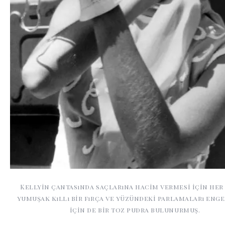
Kellyin çantasında saçlarına hacim vermesi için he
yumuşak kıllı bir fırça ve yüzündeki parlamaları eng
için de bir toz pudra bulunurmuş.