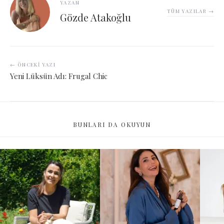
YAZAN
TÜM YAZILAR →
Gözde Atakoğlu
← ÖNCEKI YAZI
Yeni Lüksün Adı: Frugal Chic
BUNLARI DA OKUYUN