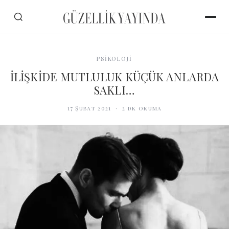
PSİKOLOJİ
İLİŞKİDE MUTLULUK KÜÇÜK ANLARDA
SAKLI…
17 Şubat 2021
·
2
dk okuma