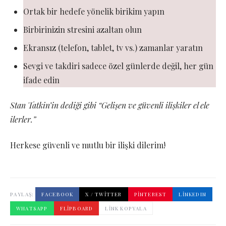
Ortak bir hedefe yönelik birikim yapın
Birbirinizin stresini azaltan olun
Ekransız (telefon, tablet, tv vs.) zamanlar yaratın
Sevgi ve takdiri sadece özel günlerde değil, her gün
ifade edin
Stan Tatkin’in dediği gibi “Gelişen ve güvenli ilişkiler el ele
ilerler.”
Herkese güvenli ve mutlu bir ilişki dilerim!
PAYLAŞ:
FACEBOOK
X / TWITTER
PINTEREST
LINKEDIN
WHATSAPP
FLIPBOARD
LINK KOPYALA