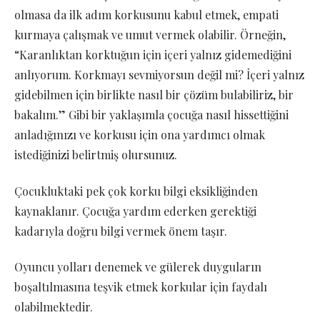
olmasa da ilk adım korkusunu kabul etmek, empati
kurmaya çalışmak ve umut vermek olabilir. Örneğin,
“Karanlıktan korktuğun için içeri yalnız gidemediğini
anlıyorum. Korkmayı sevmiyorsun değil mi? İçeri yalnız
gidebilmen için birlikte nasıl bir çözüm bulabiliriz, bir
bakalım.” Gibi bir yaklaşımla çocuğa nasıl hissettiğini
anladığınızı ve korkusu için ona yardımcı olmak
istediğinizi belirtmiş olursunuz.
Çocukluktaki pek çok korku bilgi eksikliğinden
kaynaklanır. Çocuğa yardım ederken gerektiği
kadarıyla doğru bilgi vermek önem taşır.
Oyuncu yolları denemek ve gülerek duyguların
boşaltılmasına teşvik etmek korkular için faydalı
olabilmektedir.