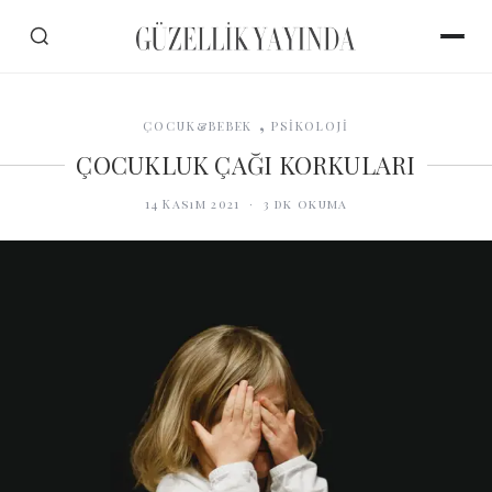
,
ÇOCUK&BEBEK
PSİKOLOJİ
ÇOCUKLUK ÇAĞI KORKULARI
14 Kasım 2021
·
3
dk okuma