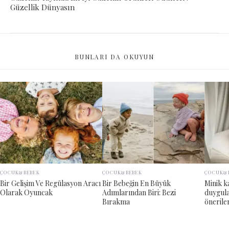
Güzellik Dünyasın
BUNLARI DA OKUYUN
ÇOCUK&BEBEK
ÇOCUK&BEBEK
ÇOCUK&
Bir Gelişim Ve Regülasyon Aracı
Bir Bebeğin En Büyük
Minik k
Olarak Oyuncak
Adımlarından Biri: Bezi
duygula
Bırakma
öneriler