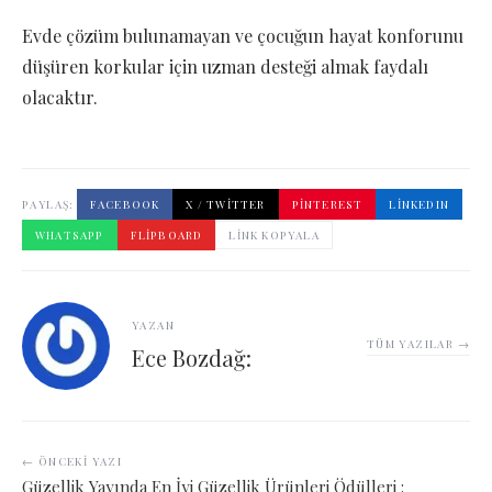
Evde çözüm bulunamayan ve çocuğun hayat konforunu
düşüren korkular için uzman desteği almak faydalı
olacaktır.
PAYLAŞ:
FACEBOOK
X / TWITTER
PINTEREST
LINKEDIN
WHATSAPP
FLIPBOARD
LINK KOPYALA
YAZAN
TÜM YAZILAR →
Ece Bozdağ:
← ÖNCEKI YAZI
Güzellik Yayında En İyi Güzellik Ürünleri Ödülleri :