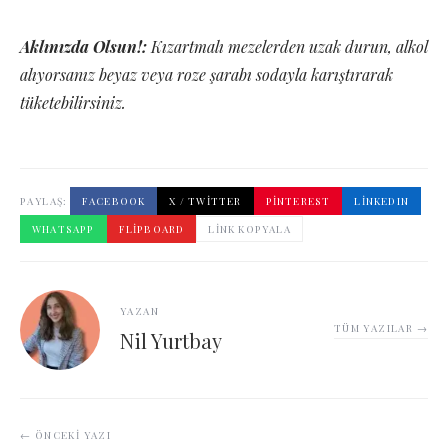
Aklınızda Olsun!:
Kızartmalı mezelerden uzak durun, alkol
alıyorsanız beyaz veya roze şarabı sodayla karıştırarak
tüketebilirsiniz.
PAYLAŞ:
FACEBOOK
X / TWITTER
PINTEREST
LINKEDIN
WHATSAPP
FLIPBOARD
LINK KOPYALA
YAZAN
TÜM YAZILAR →
Nil Yurtbay
← ÖNCEKI YAZI