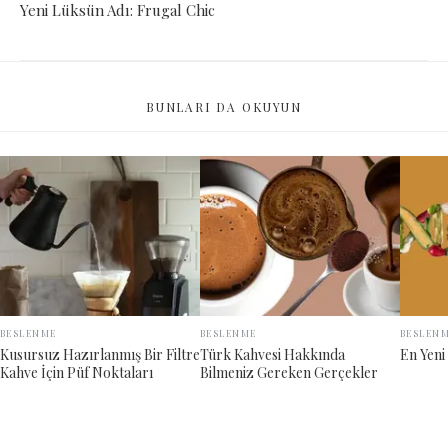
Yeni Lüksün Adı: Frugal Chic
BUNLARI DA OKUYUN
BESLENME
BESLENME
BESLEN
Kusursuz Hazırlanmış Bir Filtre
Türk Kahvesi Hakkında
En Yeni
Kahve İçin Püf Noktaları
Bilmeniz Gereken Gerçekler