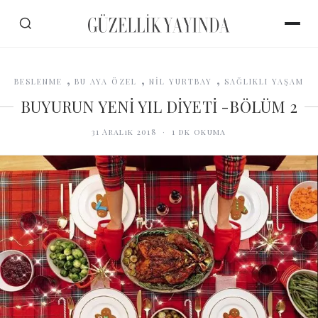
,
,
,
BESLENME
BU AYA ÖZEL
NİL YURTBAY
SAĞLIKLI YAŞAM
BUYURUN YENİ YIL DİYETİ -BÖLÜM 2
31 Aralık 2018
·
1
dk okuma