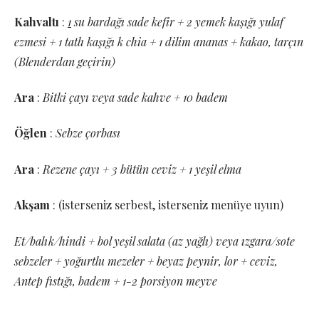
Kahvaltı
:
1
su bardağı sade kefir + 2 yemek kaşığı yulaf
ezmesi + 1 tatlı kaşığı k chia + 1 dilim ananas + kakao, tarçın
(Blenderdan geçirin)
Ara
:
Bitki çayı veya sade kahve + 10 badem
Öğlen
:
Sebze çorbası
Ara
:
Rezene çayı + 3 bütün ceviz + 1 yeşil elma
Akşam
: (isterseniz serbest, isterseniz menüye uyun)
Et/balık/hindi + bol yeşil salata (az yağlı) veya ızgara/sote
sebzeler + yoğurtlu mezeler + beyaz peynir, lor + ceviz,
Antep fıstığı, badem + 1-2 porsiyon meyve