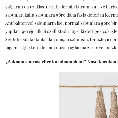
yağlarını da uzaklaştırarak, derinin kurumasına ve bariy
sabunlar, kalıp sabunlara göre daha fazla deterjan içermel
Antibakteriyel sabunların ise, normal sabunlara göre b
yapıları gereği alkali özelliktedir, oysaki deri pek çok işl
Sentetik sürfaktanlardan oluşan sabunsuz temizleyiciler 
hijyen sağlarken, derinin doğal yağlarına zarar vermezle
5)Yıkama sonrası eller kurulanmalı mı? Nasıl kurulanm