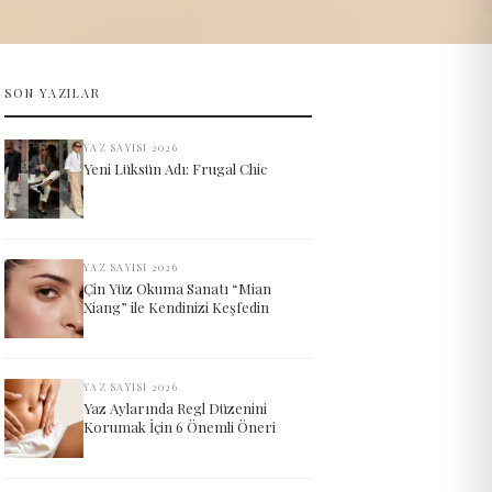
SON YAZILAR
YAZ SAYISI 2026
Yeni Lüksün Adı: Frugal Chic
YAZ SAYISI 2026
Çin Yüz Okuma Sanatı “Mian
Xiang” ile Kendinizi Keşfedin
YAZ SAYISI 2026
Yaz Aylarında Regl Düzenini
Korumak İçin 6 Önemli Öneri