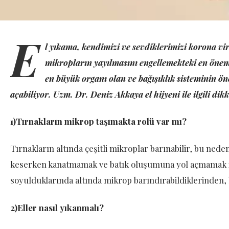
E
l yıkama, kendimizi ve sevdiklerimizi korona v
mikropların yayılmasını engellemekteki en öne
en büyük organı olan ve bağışıklık sisteminin öne
açabiliyor.
Uzm. Dr. Deniz Akkaya el hijyeni ile ilgili dik
1)Tırnakların mikrop taşımakta rolü var mı?
Tırnakların altında çeşitli mikroplar barınabilir, bu nede
keserken kanatmamak ve batık oluşumuna yol açmamak içi
soyulduklarında altında mikrop barındırabildiklerinden
2)Eller nasıl yıkanmalı?