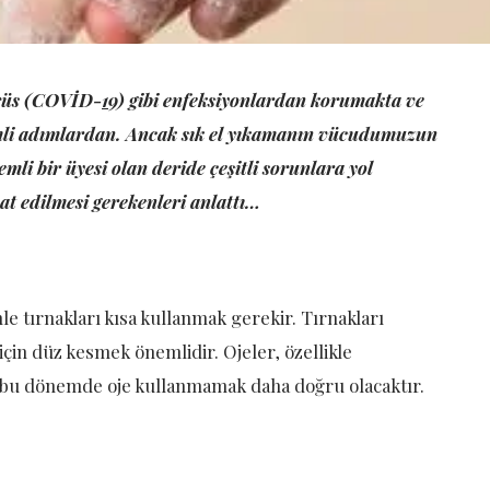
irüs (COVİD-
1
9) gibi enfeksiyonlardan korumakta ve
mli adımlardan. Ancak sık el yıkamanın vücudumuzun
mli bir üyesi olan deride çeşitli sorunlara yol
kat edilmesi gerekenleri anlattı…
nle tırnakları kısa kullanmak gerekir. Tırnakları
n düz kesmek önemlidir. Ojeler, özellikle
, bu dönemde oje kullanmamak daha doğru olacaktır.