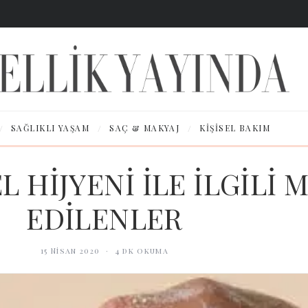
/
/
/
SAĞLIKLI YAŞAM
SAÇ & MAKYAJ
KIŞISEL BAKIM
L HİJYENİ İLE İLGİLİ 
EDİLENLER
15 Nisan 2020
·
4
dk okuma