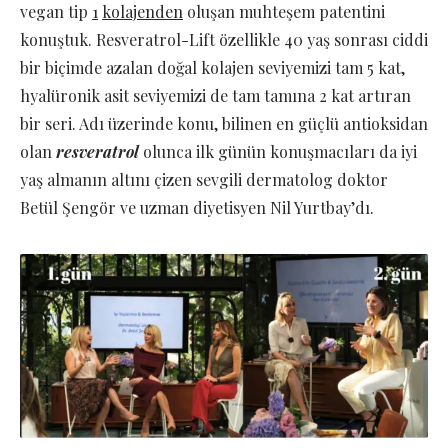
vegan tip
1
kolajenden
oluşan muhteşem patentini
konuştuk. Resveratrol-Lift özellikle 40 yaş sonrası ciddi
bir biçimde azalan doğal kolajen seviyemizi tam 5 kat,
hyalüronik asit seviyemizi de tam tamına 2 kat artıran
bir seri. Adı üzerinde konu, bilinen en güçlü antioksidan
olan
re
sveratrol
olunca ilk günün konuşmacıları da iyi
yaş almanın altını çizen sevgili dermatolog doktor
Betül Şengör ve uzman diyetisyen Nil Yurtbay’dı.