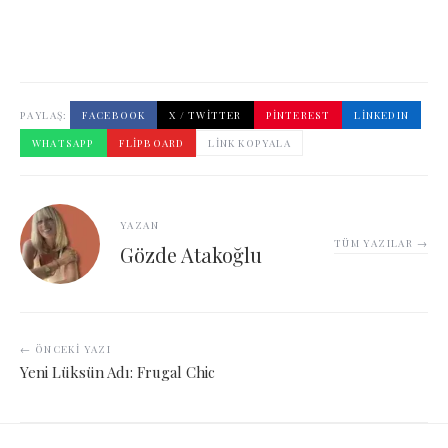
PAYLAŞ:
FACEBOOK
X / TWITTER
PINTEREST
LINKEDIN
WHATSAPP
FLIPBOARD
LINK KOPYALA
YAZAN
TÜM YAZILAR →
Gözde Atakoğlu
← ÖNCEKI YAZI
Yeni Lüksün Adı: Frugal Chic