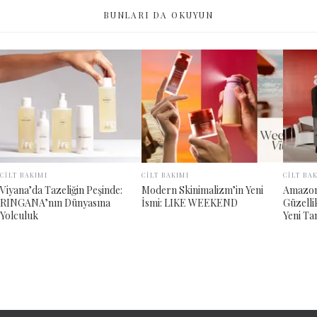
BUNLARI DA OKUYUN
CİLT BAKIMI
CİLT BAKIMI
CİLT BA
Viyana’da Tazeliğin Peşinde:
Modern Skinimalizm’in Yeni
Amazon 
RINGANA’nın Dünyasına
İsmi: LIKE WEEKEND
Güzelli
Yolculuk
Yeni Ta