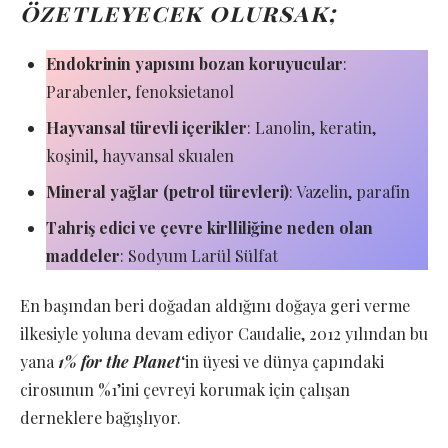
özetleyecek olursak;
Endokrinin yapısını bozan koruyucular
:
Parabenler, fenoksietanol
Hayvansal türevli içerikler
: Lanolin, keratin,
koşinil, hayvansal skualen
Mineral yağlar (petrol türevleri)
: Vazelin, parafin
Tahriş edici ve çevre kirlliliğine neden olan
maddeler
: Sodyum Larül Sülfat
En başından beri doğadan aldığını doğaya geri verme
ilkesiyle yoluna devam ediyor Caudalie, 2012 yılından bu
yana
1% for the Planet
‘in üyesi ve dünya çapındaki
cirosunun %1’ini çevreyi korumak için çalışan
derneklere bağışlıyor.