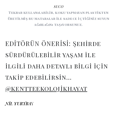
SUCO
Tekrar kullanılabilir, koku yapmayan plastikten
üretilmiş bu mataralar ile sadece içtiğiniz suyun
ağırlığını taşıyorsunuz.
EDİTÖRÜN ÖNERİSİ: Şehirde
sürdürülebilir yaşam ile
ilgili daha detaylı bilgi için
takip edebilirsin…
@kentteekolojikhayat
NİL YURTBA
Y