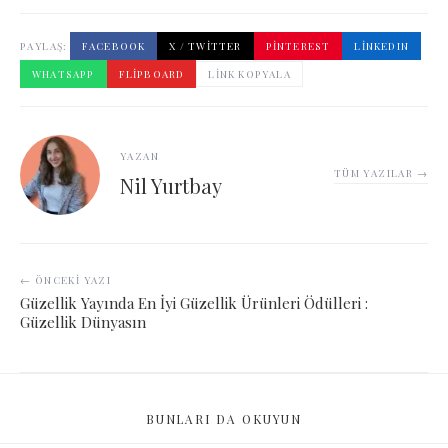
PAYLAŞ:
FACEBOOK
X / TWITTER
PINTEREST
LINKEDIN
WHATSAPP
FLIPBOARD
LINK KOPYALA
YAZAN
TÜM YAZILAR →
Nil Yurtbay
← ÖNCEKI YAZI
Güzellik Yayında En İyi Güzellik Ürünleri Ödülleri :
Güzellik Dünyasın
BUNLARI DA OKUYUN