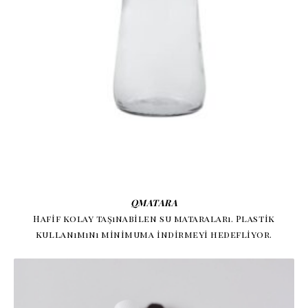
QMATARA
Hafif kolay taşınabilen su mataraları. Plastik
kullanımını minimuma indirmeyi hedefliyor.