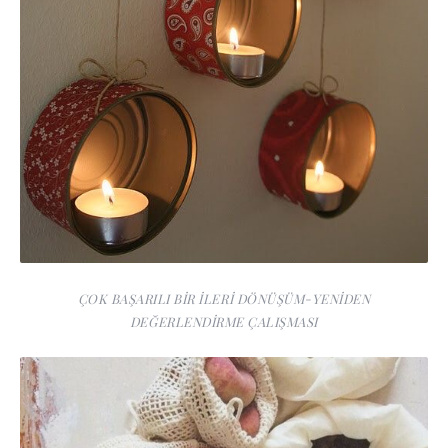
ÇOK BAŞARILI BİR İLERİ DÖNÜŞÜM-YENİDEN
DEĞERLENDİRME ÇALIŞMASI