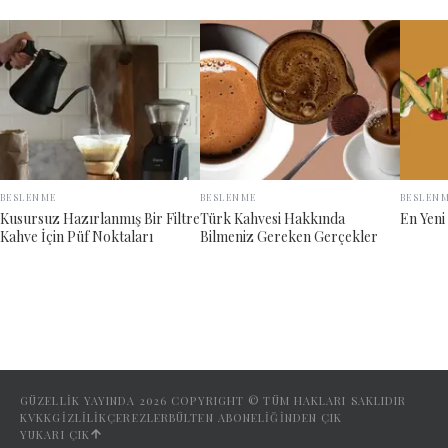
BESLENME
BESLENME
BESLEN
Kusursuz Hazırlanmış Bir Filtre
Türk Kahvesi Hakkında
En Yeni
Kahve İçin Püf Noktaları
Bilmeniz Gereken Gerçekler
GÜZELLİK YAYINDA
2026
COPYRIGHT © TÜM HAKLARI SAKLIDIR
KVKK
GIZLILIK
ÇEREZLER
BÜLTEN ABONELIĞINDEN ÇIK
YUKARI ÇIK