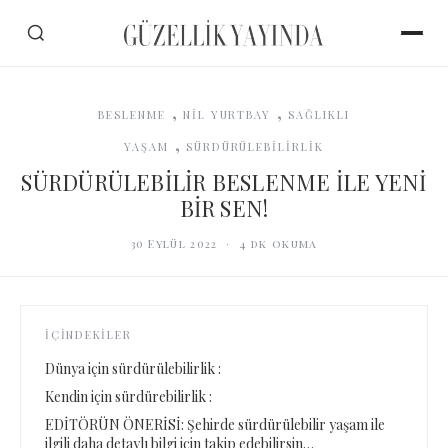
,
,
BESLENME
NİL YURTBAY
SAĞLIKLI
,
YAŞAM
SÜRDÜRÜLEBİLİRLİK
SÜRDÜRÜLEBİLİR BESLENME İLE YENİ
BİR SEN!
30 Eylül 2022
·
4
dk okuma
İÇINDEKILER
Dünya için sürdürülebilirlik :
Kendin için sürdürebilirlik :
EDİTÖRÜN ÖNERİSİ: Şehirde sürdürülebilir yaşam ile
ilgili daha detaylı bilgi için takip edebilirsin…