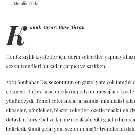
Metalik Efekt
K
onuk Yazar: Buse Turan
Henüz kışlık kıyafetler için derin sohbetler yapmaya haz
sezon trendleri bu kadar çarpıcı ve zarifken.
2023 Sonbahar Kış sezonunun en güzel yanı çok tanıdık 
çekmesi. Bu kez tasarımcıların podyum mesajları, kıya
yönündeydi. Temel referanslar arasında minimalist şık
ekoseler, gömlekler, blazer ceketler, özetle maskülen çi
detaylar, korse bel ve kırmızı ayakkabı gibi güçlü duruşl
belirledi. Şimdi gelin yeni sezonun majör trendlerini da