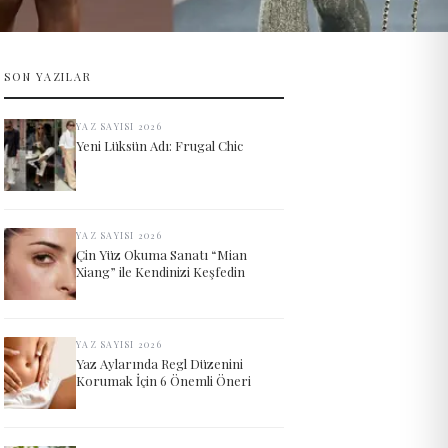
SON YAZILAR
YAZ SAYISI 2026
Yeni Lüksün Adı: Frugal Chic
YAZ SAYISI 2026
Çin Yüz Okuma Sanatı “Mian
Xiang” ile Kendinizi Keşfedin
YAZ SAYISI 2026
Yaz Aylarında Regl Düzenini
Korumak İçin 6 Önemli Öneri