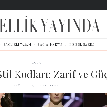
/
/
/
SAĞLIKLI YAŞAM
SAÇ & MAKYAJ
KIŞISEL BAKIM
MODA
til Kodları: Zarif ve Gü
18 Eylül 2023
·
4
dk okuma