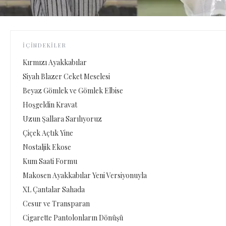
İÇINDEKILER
Kırmızı Ayakkabılar
Siyah Blazer Ceket Meselesi
Beyaz Gömlek ve Gömlek Elbise
Hoşgeldin Kravat
Uzun Şallara Sarılıyoruz
Çiçek Açtık Yine
Nostaljik Ekose
Kum Saati Formu
Makosen Ayakkabılar Yeni Versiyonuyla
XL Çantalar Sahada
Cesur ve Transparan
Cigarette Pantolonların Dönüşü