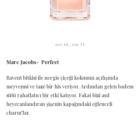
100 ml, 969 TL
Marc Jacobs- Perfect
Ravent bitkisi ile nergis çiçeği kokunun açılışında
meyvemsi ve taze bir his veriyor. Ardından gelen badem
sütü rahatlatıcı bir etki katıyor. Fakat bizi asıl
heyecanlandıran şişenin kapağındaki eğlenceli
charm’lar.