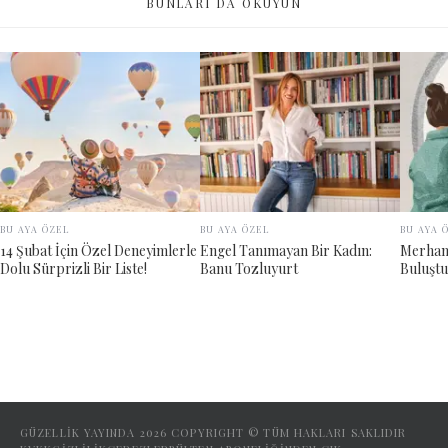
BUNLARI DA OKUYUN
BU AYA ÖZEL
BU AYA ÖZEL
BU AYA 
14 Şubat İçin Özel Deneyimlerle
Engel Tanımayan Bir Kadın:
Merham
Dolu Sürprizli Bir Liste!
Banu Tozluyurt
Buluştu
GÜZELLİK YAYINDA
2026
COPYRIGHT © TÜM HAKLARI SAKLIDIR