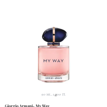
90 ml, 1.
0
00 TL
Giorgio Armani- My Way