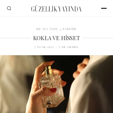
,
BU AYA ÖZEL
PARFÜM
KOKLA VE HİSSET
7 Ocak 2021
·
2
dk okuma