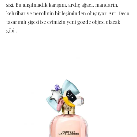
sizi. Bu alışılmadık karışım, ardıç ağacı, mandarin,
kehribar ve nerolinin birleşiminden oluşuyor. Art-Deco
tasarımlı şişesi ise evimizin yeni gözde objesi olacak
gibi…