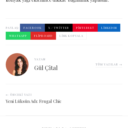
PAYLAŞ:
FACEBOOK
X / TWITTER
PINTEREST
LINKEDIN
WHATSAPP
FLIPBOARD
LINK KOPYALA
YAZAN
TÜM YAZILAR →
Gül Çital
← ÖNCEKI YAZI
Yeni Lüksün Adı: Frugal Chic