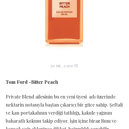
50 ml, 2.100 TL
Tom Ford -Bitter Peach
Private Blend ailesinin bu en yeni üyesi adı üzerinde
nektarin notasıyla baştan çıkarıcı bir güce sahip. Şeftali
ve kan portakalının verdiği tatlılığı, kakule yağının
baharatlı kokusu takip ediyor. İşin içine biraz Rum ve
konyak yağı eklenince dikkat bağımlılık yapabilir.