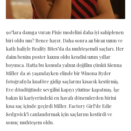
90’lara damga vuran Pixie modelini daha iyi sahiplenen
biri oldu mu? Bence hayır. Daha sonra az biraz uzun ve
katlı haliyle Reality Bites’da da muhteşemdi saçları. Her
daim benim poster kızım oldu kendisi uzun yıllar
boyunca. Hatta bu konuda yalnız değilim çünkü Sienna
Miller da 16 yaşındayken elinde bir Winona Ryder
fotoğrafıyla kuaföre gidip saçlarını kısacık kestirmiş.
Eve döndüğünde sevgilisi kapıyı yüzüne kapatmış. İşe
bakın ki kariyerindeki en havalı dönemlerden birini
kısa saç içinde geçirdi Miller. Factory Girl’de Edie
Sedgwick’i canlandırmak için saçlarını kestirdi ve
sonuç muhteşem oldu.