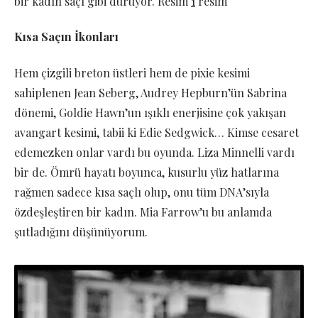
bir kadın saçı gibi duruyor. Resim
1
resim
Kısa Saçın İkonları
Hem çizgili breton üstleri hem de pixie kesimi
sahiplenen Jean Seberg, Audrey Hepburn’ün Sabrina
dönemi, Goldie Hawn’un ışıklı enerjisine çok yakışan
avangart kesimi, tabii ki Edie Sedgwick… Kimse cesaret
edemezken onlar vardı bu oyunda. Liza Minnelli vardı
bir de. Ömrü hayatı boyunca, kusurlu yüz hatlarına
rağmen sadece kısa saçlı olup, onu tüm DNA’sıyla
özdeşleştiren bir kadın. Mia Farrow’u bu anlamda
şutladığını düşünüyorum.