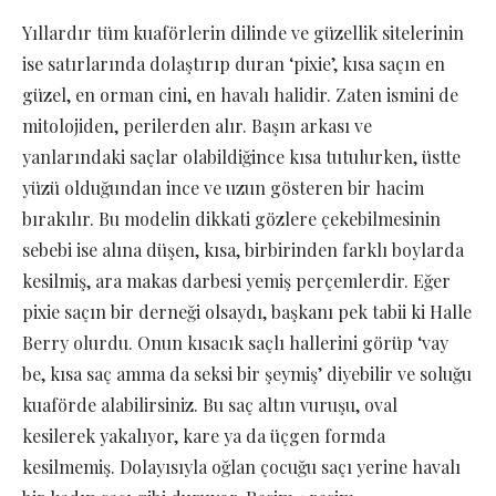
Yıllardır tüm kuaförlerin dilinde ve güzellik sitelerinin
ise satırlarında dolaştırıp duran ‘pixie’, kısa saçın en
güzel, en orman cini, en havalı halidir. Zaten ismini de
mitolojiden, perilerden alır. Başın arkası ve
yanlarındaki saçlar olabildiğince kısa tutulurken, üstte
yüzü olduğundan ince ve uzun gösteren bir hacim
bırakılır. Bu modelin dikkati gözlere çekebilmesinin
sebebi ise alına düşen, kısa, birbirinden farklı boylarda
kesilmiş, ara makas darbesi yemiş perçemlerdir. Eğer
pixie saçın bir derneği olsaydı, başkanı pek tabii ki Halle
Berry olurdu. Onun kısacık saçlı hallerini görüp ‘vay
be, kısa saç amma da seksi bir şeymiş’ diyebilir ve soluğu
kuaförde alabilirsiniz. Bu saç altın vuruşu, oval
kesilerek yakalıyor, kare ya da üçgen formda
kesilmemiş. Dolayısıyla oğlan çocuğu saçı yerine havalı