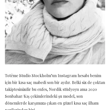
Totême Studio Stockholm’un Instagram hesabı benim
için bir kısa saç mabedi son bir aydır. Belki siz de çoktan
takiptesinizdir bu enfes, Nordik stüdyoyu ama 2020
Sonbahar/Kış çekimlerindeki şu model, son
dönemlerde karşımıza çıkan en güzel kısa saç ilham
perilerinden biri.