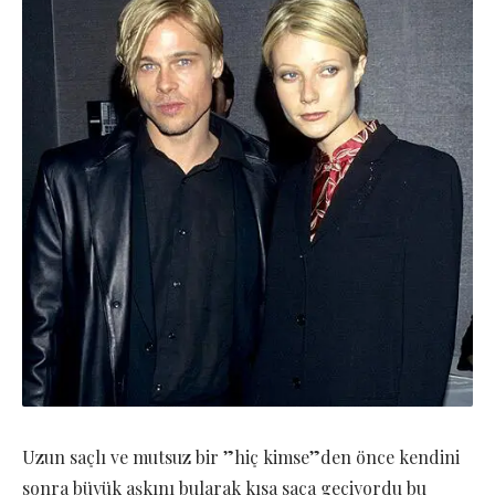
Uzun saçlı ve mutsuz bir ”hiç kimse”den önce kendini
sonra büyük aşkını bularak kısa saça geçiyordu bu