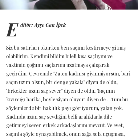
E
ditör: Ayşe Can İpek
Siz bu satırları okurken ben saçımı kestirmeye gitmiş
olabilirim. Kendimi bildim bileli kısa saçlıyım ve
vaktimin çoğunu saçlarımı uzatmaya çalışarak
geçirdim. Çevremde ‘Zaten kadınsı giyinmiyorsun, bari
saçın uzun olsun, bir denge yakala’ diyen de oldu,
‘Erkekler uzun saç sever’ diyen de oldu, ‘Saçının
kıvırcığı harika, böyle ziyan oluyor’ diyen de …Tüm bu
söylemlerde bir haklılık payı görüyorum, yalan yok.
Kadında uzun saç sevdiğini belli aralıklarla dile
getirmeyi seven erkek arkadaşlarım mevcut. Ve evet,
saçınla şöyle oynayabilmek, onun sağa sola uçuşması,