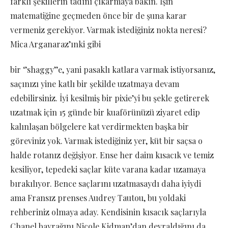
farklı şekillerin tadını çıkarmaya bakın. İşin
matematiğine geçmeden önce bir de şuna karar
vermeniz gerekiyor. Varmak istediğiniz nokta neresi?
Mica Arganaraz’ınki gibi
bir ‘’shaggy’’e, yani pasaklı katlara varmak istiyorsanız,
saçınızı yine katlı bir şekilde uzatmaya devam
edebilirsiniz. İyi kesilmiş bir pixie’yi bu şekle getirerek
uzatmak için 15 günde bir kuaförünüzü ziyaret edip
kalınlaşan bölgelere kat verdirmekten başka bir
göreviniz yok. Varmak istediğiniz yer, küt bir saçsa o
halde rotanız değişiyor. Ense her daim kısacık ve temiz
kesiliyor, tepedeki saçlar küte varana kadar uzamaya
bırakılıyor. Bence saçlarını uzatmasaydı daha iyiydi
ama Fransız prenses Audrey Tautou, bu yoldaki
rehberiniz olmaya aday. Kendisinin kısacık saçlarıyla
Chanel bayrağını Nicole Kidman’dan devraldığını da