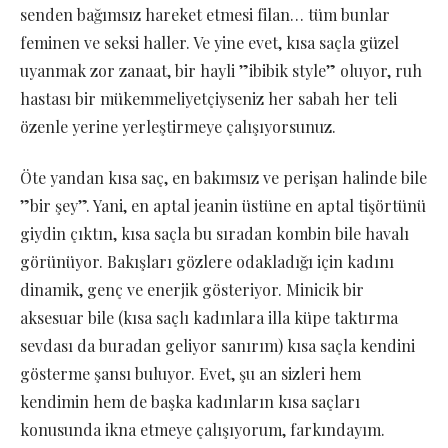
senden bağımsız hareket etmesi filan… tüm bunlar
feminen ve seksi haller. Ve yine evet, kısa saçla güzel
uyanmak zor zanaat, bir hayli ”ibibik style” oluyor, ruh
hastası bir mükemmeliyetçiyseniz her sabah her teli
özenle yerine yerleştirmeye çalışıyorsunuz.
Öte yandan kısa saç, en bakımsız ve perişan halinde bile
”bir şey”. Yani, en aptal jeanin üstüne en aptal tişörtünü
giydin çıktın, kısa saçla bu sıradan kombin bile havalı
görünüyor. Bakışları gözlere odakladığı için kadını
dinamik, genç ve enerjik gösteriyor. Minicik bir
aksesuar bile (kısa saçlı kadınlara illa küpe taktırma
sevdası da buradan geliyor sanırım) kısa saçla kendini
gösterme şansı buluyor. Evet, şu an sizleri hem
kendimin hem de başka kadınların kısa saçları
konusunda ikna etmeye çalışıyorum, farkındayım.