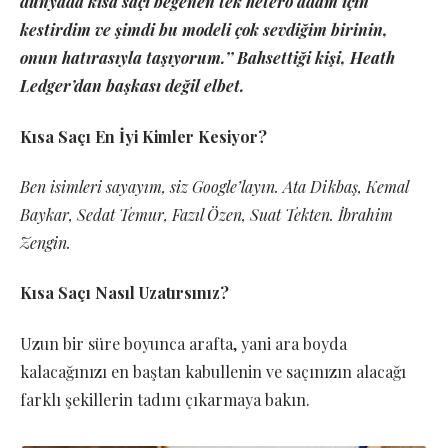
dünyada kısa saçı beğenen tek hetero adam için
kestirdim ve şimdi bu modeli çok sevdiğim birinin,
onun hatırasıyla taşıyorum.’’ Bahsettiği kişi, Heath
Ledger’dan başkası değil elbet.
Kısa Saçı En İyi Kimler Kesiyor?
Ben isimleri sayayım, siz Google’layın. Ata Dikbaş, Kemal
Baykar, Sedat Temur, Fazıl Özen, Suat Tekten. İbrahim
Zengin.
Kısa Saçı Nasıl Uzatırsınız?
Uzun bir süre boyunca arafta, yani ara boyda
kalacağınızı en baştan kabullenin ve saçınızın alacağı
farklı şekillerin tadını çıkarmaya bakın.