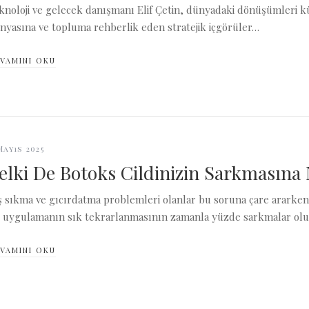
knoloji ve gelecek danışmanı Elif Çetin, dünyadaki dönüşümleri kür
nyasına ve topluma rehberlik eden stratejik içgörüler…
VAMINI OKU
Mayıs 2025
elki De Botoks Cildinizin Sarkmasına
ş sıkma ve gıcırdatma problemleri olanlar bu soruna çare ararken
 uygulamanın sık tekrarlanmasının zamanla yüzde sarkmalar ol
VAMINI OKU