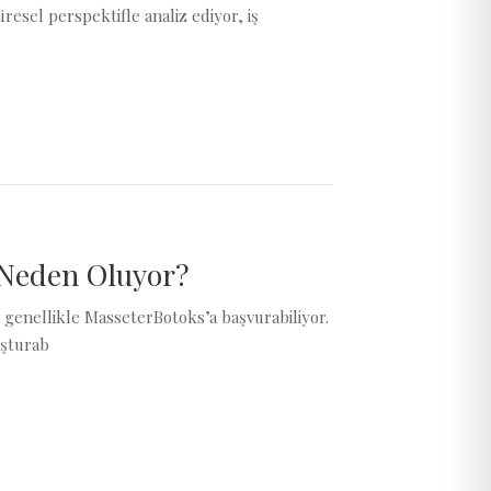
esel perspektifle analiz ediyor, iş
 Neden Oluyor?
 genellikle MasseterBotoks’a başvurabiliyor.
uşturab