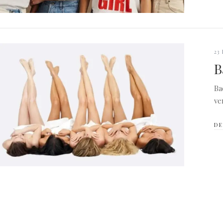
23
B
Ba
ve
DE