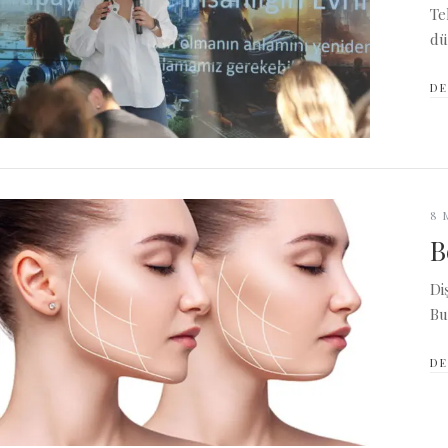
Te
dü
DE
8 
B
Di
Bu
DE