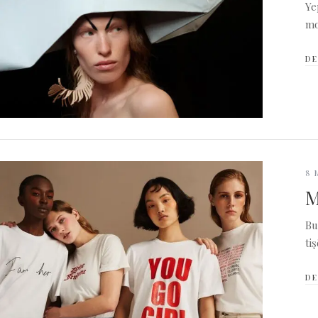
Ye
mo
DE
8 
M
Bu
ti
DE