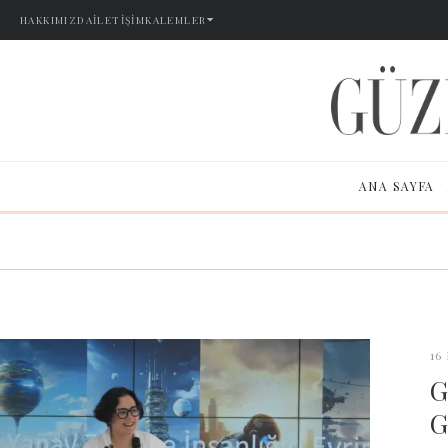
HAKKIMIZDA
İLETIŞIM
KALEMLER
ANA SAYFA
16
G
G