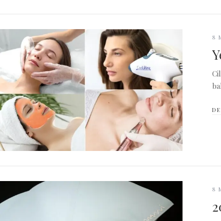
8 
Y
Ci
ba
DE
8 
2