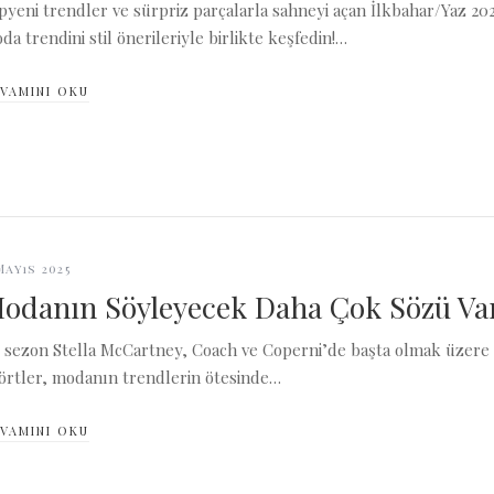
pyeni trendler ve sürpriz parçalarla sahneyi açan İlkbahar/Yaz 202
da trendini stil önerileriyle birlikte keşfedin!…
VAMINI OKU
Mayıs 2025
odanın Söyleyecek Daha Çok Sözü Var:
 sezon Stella McCartney, Coach ve Coperni’de başta olmak üzere 
şörtler, modanın trendlerin ötesinde…
VAMINI OKU