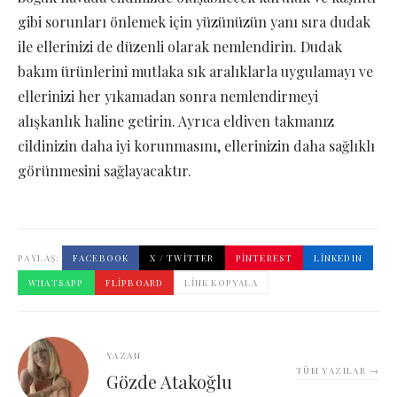
gibi sorunları önlemek için yüzünüzün yanı sıra dudak
ile ellerinizi de düzenli olarak nemlendirin. Dudak
bakım ürünlerini mutlaka sık aralıklarla uygulamayı ve
ellerinizi her yıkamadan sonra nemlendirmeyi
alışkanlık haline getirin. Ayrıca eldiven takmanız
cildinizin daha iyi korunmasını, ellerinizin daha sağlıklı
görünmesini sağlayacaktır.
PAYLAŞ:
FACEBOOK
X / TWITTER
PINTEREST
LINKEDIN
WHATSAPP
FLIPBOARD
LINK KOPYALA
YAZAN
TÜM YAZILAR →
Gözde Atakoğlu