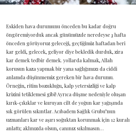
Eskiden hava durumunu önceden bu kadar doğru
öngöremiyorduk ancak günümüzde neredeyse
1
hafta
önceden görüyoruz geleceği, geçtiğimiz haftadan beri
kar geldi, gelecek, geliyor diye bekledik durduk, zira
kar demek tedbir demek. yollarda kalmak, Allah
korusun kaza yapmak bir yana sağlığımızı da ciddi
anlamda düşünmemiz gereken bir hava durumu.
Örneğin, ritim bozukluğu, kalp yetersizliği ve kalp
krizini tetiklemesi gibi! Ayrıca düşme nedeniyle oluşan
kırık-çıkıklar ve kuruyan cilt de yoğun kar yağışında
sık görülen sıkıntlar. Acıbadem Sağlık Grubu’nun
uzmanları kar ve aşırı soğuktan korunmak için 12 kuralı
anlattı; aklınızda olsun, canınız sıkılmasın…