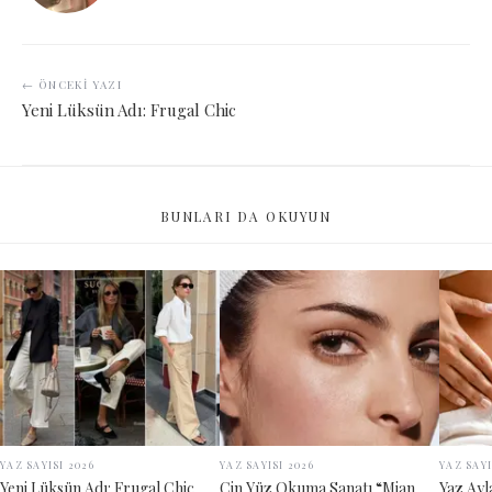
← ÖNCEKI YAZI
Yeni Lüksün Adı: Frugal Chic
BUNLARI DA OKUYUN
YAZ SAYISI 2026
YAZ SAYISI 2026
YAZ SAYI
Yeni Lüksün Adı: Frugal Chic
Çin Yüz Okuma Sanatı “Mian
Yaz Ayl