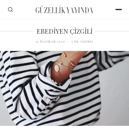
EBEDİYEN ÇİZGİLİ
13 Haziran 2020
·
3
dk okuma