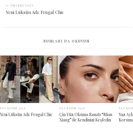
← ÖNCEKI YAZI
Yeni Lüksün Adı: Frugal Chic
BUNLARI DA OKUYUN
YAZ SAYISI 2026
YAZ SAYISI 2026
YAZ SAYI
Yeni Lüksün Adı: Frugal Chic
Çin Yüz Okuma Sanatı “Mian
Yaz Ayl
Xiang” ile Kendinizi Keşfedin
Korumak