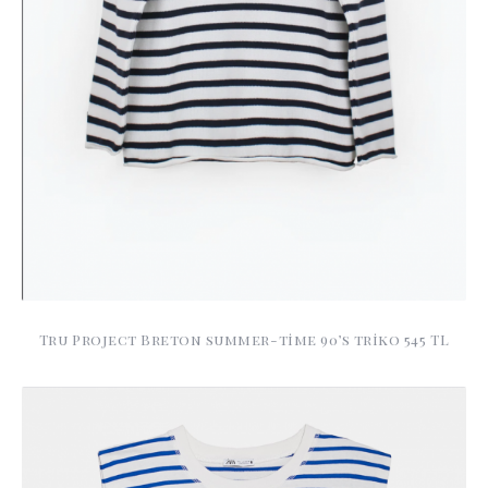
Tru Project Breton summer-time 90’s triko 545 TL