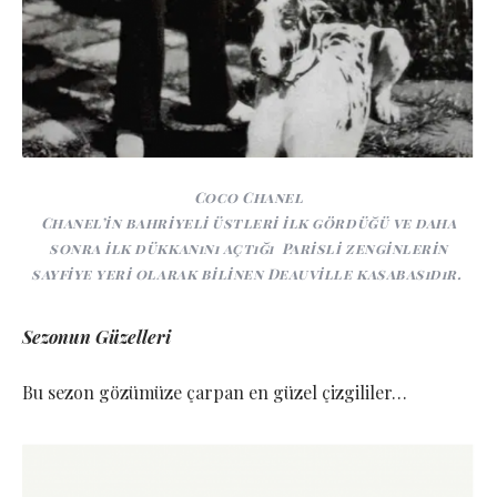
Coco Chanel
Chanel’in bahriyeli üstleri ilk gördüğü ve daha
sonra ilk dükkanını açtığı Parisli zenginlerin
sayfiye yeri olarak bilinen Deauville kasabasıdır.
Sezonun Güzelleri
Bu sezon gözümüze çarpan en güzel çizgililer…