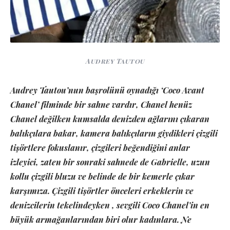
Audrey Tautou
Audrey Tautou’nun başrolünü oynadığı ‘Coco Avant
Chanel’ filminde bir sahne vardır, Chanel henüz
Chanel değilken kumsalda denizden ağlarını çıkaran
balıkçılara bakar, kamera balıkçıların giydikleri çizgili
tişörtlere fokuslanır, çizgileri beğendiğini anlar
izleyici, zaten bir sonraki sahnede de Gabrielle, uzun
kollu çizgili bluzu ve belinde de bir kemerle çıkar
karşımıza. Çizgili tişörtler önceleri erkeklerin ve
denizcilerin tekelindeyken , sevgili Coco Chanel’in en
büyük armağanlarından biri olur kadınlara. Ne