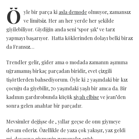
Ö
yle bir parça ki
asla demode
olmuyor, zamansız
ve limitsiz. Her an her yerde her şekilde
giyilebiliyor. Giydiğin anda seni ‘spor şık’ ve tarz
yapmayı başarıyor. Hatta köklerinden dolayı belki biraz
da Fransız…
Trendler gelir, gider ama o modada zamanın aşımına
uğramamış birkaç parçadan biridir, evet çizgili
tişörtlerden bahsediyorum. Öyle ki 2 yaşındaki bir kız
çocuğu da giyebilir, 70 yaşındaki yaşlı bir amca da. Bir
kadının gardırobunda küçük
siyah elbise
ve jean’den
sonra gelen anahtar bir parçadır.
Mevsimler değişse de , yıllar geçse de onu giymeye
devam ederiz. Özellikle de yaza çok yakışır, yaz geldi
mi, doyasıya giymenin zamanıdır artık.