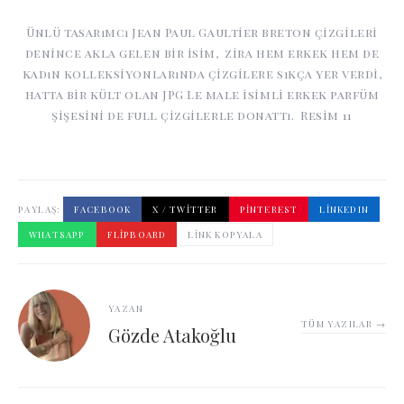
Ünlü tasarımcı Jean Paul Gaultier breton çizgileri
denince akla gelen bir isim, zira hem erkek hem de
kadın kolleksiyonlarında çizgilere sıkça yer verdi,
hatta bir kült olan JPG Le male isimli erkek parfüm
şişesini de full çizgilerle donattı. Resim 11
PAYLAŞ:
FACEBOOK
X / TWITTER
PINTEREST
LINKEDIN
WHATSAPP
FLIPBOARD
LINK KOPYALA
YAZAN
TÜM YAZILAR →
Gözde Atakoğlu