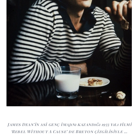
James Dean’in asi genç imajını kazandığı 1955 yılı filmi
‘Rebel Without A Cause’ de Breton çizgilisiyle …