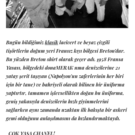
Bugün bildiğimiz
klasik
lacivert ve beyaz çizgili
tişörtlerin doğum yeri Fransız kıyı bölgesi Breton’dur.
Bu yüzden Breton shirt olarak geçer adı.
1
958 Fransa
Yasası, bölgedeki donaMERAK nma denizcilerine 21
yatay şerit taşıyan (Napolyon’un zaferlerinin her biri
için bir tane) ve bahriyeli olarak bilinen bir üniforma
yaptırtır, tamamen işlevsellikten doğan bu üniforma,
geniş yakasıyla denizcilerin hızlı giyinmelerini
sağlarken aynı zamanda uzaktan ilk bakışta bir askeri
gemi olduğunu anlaşılmasını da hızlandırmaktaydı.
ÇOK YAŞA CHANEL!