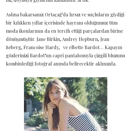
Aslına bakarsanız Ortaçağ’da hrsız ve suçluların giydiği
bir kılıkken yıllar içerisinde hayranı olduğumuz tüm
moda ikonlarının da en tercih ettiği parçalardan birine
dönüşmüştür. Jane Birkin, Audrey Hepburn, Jean
Seberg, Francoise Hardy, ve elbette Bardot… Kapayın
gözlerinizi Bardot’un capri pantalonuyla çizgili bluzunu
kombinlediği fotoğraf anında belirecektir aklınızda.