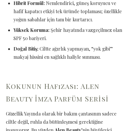
Hibrit Formül:
Nemlendirici, güneş koruyucu ve
hafif kapatıcı etkiyi tek üründe toplaması; özellikle
yoğun sabahlar için tam bir kurtarıcı.
Yüksek Koruma:
Şehir hayatında vazgeçilmez olan
SPF 50 bariyeri.
Doğal Bitiş:
Ciltte ağırlık yapmayan, “yok gibi”
makyaj hissini en sağlıklı haliyle sunması.
Kokunun Hafızası: Alen
Beauty İmza Parfüm Serisi
Güzellik Yayında olarak bir bakım çantasının sadece
ciltle değil, ruhla da bütünleşmesi gerektiğine
inanıyoruz. Bu yüzden
Alen Beauty
’nin büyüleyici