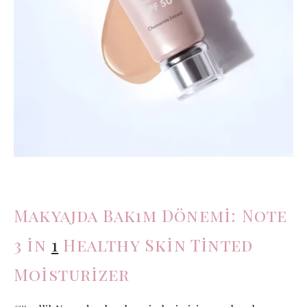
Makyajda Bakım Dönemi: Note
3 in
1
Healthy Skin Tinted
Moisturizer