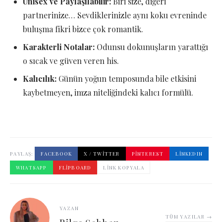
Unisex ve Paylaşılabilir:
Biri size, diğeri
partnerinize… Sevdiklerinizle aynı koku evreninde
buluşma fikri bizce çok romantik.
Karakterli Notalar:
Odunsu dokunuşların yarattığı
o sıcak ve güven veren his.
Kalıcılık:
Günün yoğun temposunda bile etkisini
kaybetmeyen, imza niteliğindeki kalıcı formülü.
PAYLAŞ:
FACEBOOK
X / TWITTER
PINTEREST
LINKEDIN
WHATSAPP
FLIPBOARD
LINK KOPYALA
YAZAN
TÜM YAZILAR →