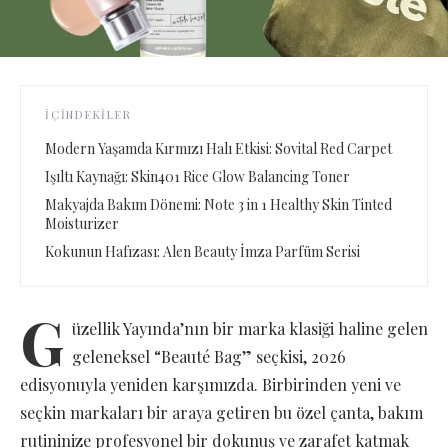
İÇINDEKILER
Modern Yaşamda Kırmızı Halı Etkisi: Sovital Red Carpet
Işıltı Kaynağı: Skin401 Rice Glow Balancing Toner
Makyajda Bakım Dönemi: Note 3 in 1 Healthy Skin Tinted
Moisturizer
Kokunun Hafızası: Alen Beauty İmza Parfüm Serisi
G
üzellik Yayında’nın bir marka klasiği haline gelen
geleneksel “Beauté Bag” seçkisi, 2026
edisyonuyla yeniden karşımızda. Birbirinden yeni ve
seçkin markaları bir araya getiren bu özel çanta, bakım
rutininize profesyonel bir dokunuş ve zarafet katmak