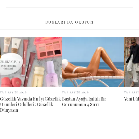
BUNLARI DA OKUYUN
YAZ SAYISI 2026
YAZ SAYISI 2026
YAZ SAYI
Güzellik Yayında En İyi Güzellik
Baştan Ayağa Işıltılı Bir
Yeni Lü
Ürünleri Ödülleri : Güzellik
Görünümün 4 Sırrı
Dünyasın