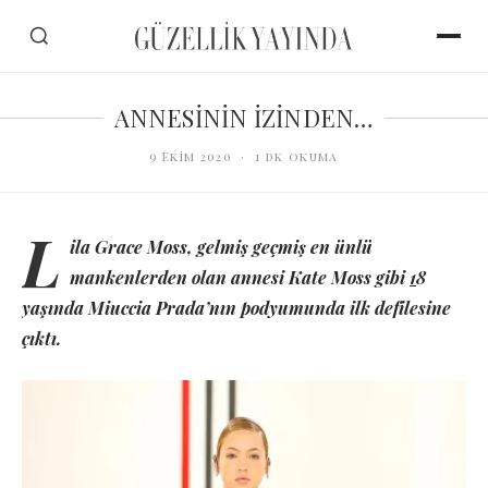
ANNESİNİN İZİNDEN…
9 Ekim 2020
·
1
dk okuma
L
ila Grace Moss, gelmiş geçmiş en ünlü
mankenlerden olan annesi Kate Moss gibi
1
8
yaşında Miuccia Prada’nın podyumunda ilk defilesine
çıktı.