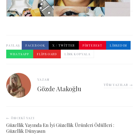
PAYLAŞ:
FACEBOOK
X / TWITTER
PINTEREST
LINKEDIN
WHATSAPP
FLIPBOARD
LINK KOPYALA
YAZAN
TÜM YAZILAR →
Gözde Atakoğlu
← ÖNCEKI YAZI
Güzellik Yayında En İyi Güzellik Ürünleri Ödülleri :
Güzellik Dünyasın