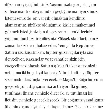
düzen arayışı içindesiniz. Yaşamınızda gerçek aşkın
sadece mantık süzgecinden geçtiğine inanıyorsunuz.
İstemeseniz de ön yargılı olmaktan kendinizi
alamazsınız. Birlikte olduğunuz kişileri mükemmel
görmek istediğiniz için de çevrenizi tenkitlerinizle
yaşamından bezdirebilirsiniz. Yüksek standartlarınız
zamanla sizi de rahatsız eder. Yeni yılda Neptün ve
Satürn sizi kuşatırken, Jüpiter güzel açılarıyla sizi
dengeliyor. Kazançlar ve seyahatler sizin için
vazgeçilmez olacak. Satürn 9 Mart’ta karşıt evinizde
ortalama iki buçuk yıl kalacak. Yılın ilk altı ayı Jüpiter
size maddi kazançlar verecek. 17 Mayıs’ta Boğa burcuna
geçerek yurt dışı şansınızı artırıyor. İki güneş
tutulması finans evinizde diğer iki ay tutulması ise
iletişim evinizde gerçekleşecek. Bir çoğunuz yaşadığınız
ülkenin dışında şansı yakalayacaksınız. Eski bir sırrınız