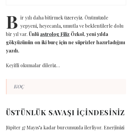
B
ir yılı daha bitirmek üzereyiz. Önümüzde
yepyeni, heyecanla, umutla ve beklentilerle dolu
bir yıl var.
Ünlü
astrolog Filiz
Özkol, yeni yılda
gökyüzünün on iki burç için ne süprizler hazırladığını
yazdı.
Keyifli okumalar dileriz…
KOÇ
ÜSTÜNLÜK SAVAŞI İÇİNDESİNİZ
Jüpiter
1
7 Mayıs’a kadar burcunuzda ilerliyor. Enerjinizi