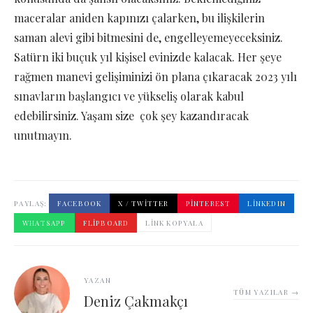
maceralar aniden kapınızı çalarken, bu ilişkilerin
saman alevi gibi bitmesini de, engelleyemeyeceksiniz.
Satürn iki buçuk yıl kişisel evinizde kalacak. Her şeye
rağmen manevi gelişiminizi ön plana çıkaracak 2023 yılı
sınavların başlangıcı ve yükseliş olarak kabul
edebilirsiniz. Yaşam size çok şey kazandıracak
unutmayın.
PAYLAŞ:
FACEBOOK
X / TWITTER
PINTEREST
LINKEDIN
WHATSAPP
FLIPBOARD
LINK KOPYALA
YAZAN
TÜM YAZILAR →
Deniz Çakmakçı