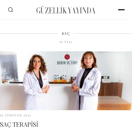
SAÇ
61
yazı
11 Ağustos 2021
SAÇ TERAPİSİ