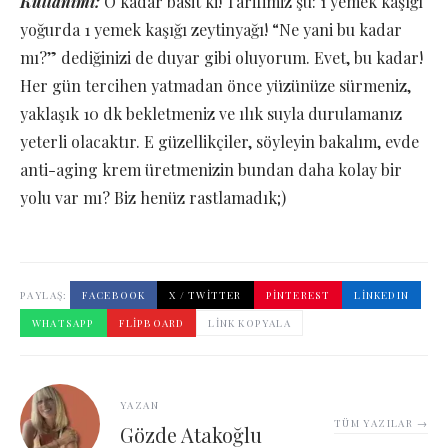
Kullanımı:
O kadar basit ki! Tarifimiz şu: 1 yemek kaşığı
yoğurda 1 yemek kaşığı zeytinyağı! “Ne yani bu kadar
mı?” dediğinizi de duyar gibi oluyorum. Evet, bu kadar!
Her gün tercihen yatmadan önce yüzünüze sürmeniz,
yaklaşık 10 dk bekletmeniz ve ılık suyla durulamanız
yeterli olacaktır. E güzellikçiler, söyleyin bakalım, evde
anti-aging krem üretmenizin bundan daha kolay bir
yolu var mı? Biz henüz rastlamadık;)
PAYLAŞ:
FACEBOOK
X / TWITTER
PINTEREST
LINKEDIN
WHATSAPP
FLIPBOARD
LINK KOPYALA
YAZAN
TÜM YAZILAR →
Gözde Atakoğlu