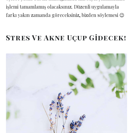
işlemi tamamlamış olacaksınız. Düzenli uygulamayla
farkı yakın zamanda göreceksiniz, bizden söylemesi 😉
Stres Ve Akne Uçup Gidecek!