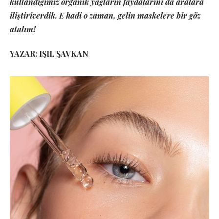
kullandığımız organik yağların faydalarını da aralara
iliştiriverdik. E hadi o zaman, gelin maskelere bir göz
atalım!
YAZAR: IŞIL ŞAVKAN