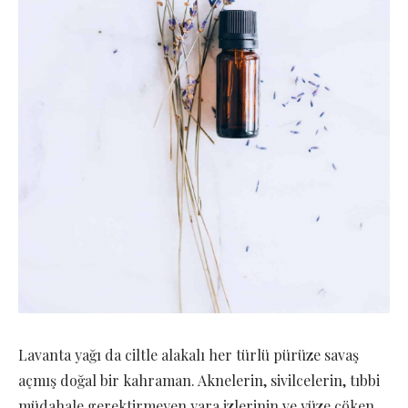
Lavanta yağı da ciltle alakalı her türlü pürüze savaş
açmış doğal bir kahraman. Aknelerin, sivilcelerin, tıbbi
müdahale gerektirmeyen yara izlerinin ve yüze çöken