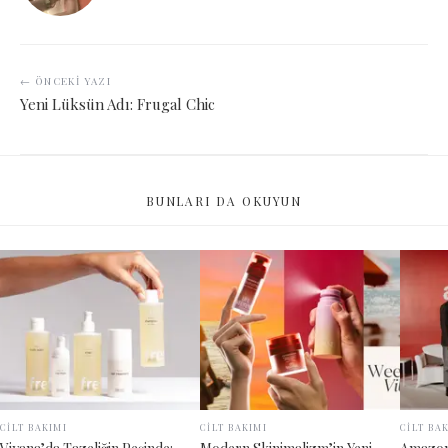
← ÖNCEKI YAZI
Yeni Lüksün Adı: Frugal Chic
BUNLARI DA OKUYUN
CİLT BAKIMI
CİLT BAKIMI
CİLT BA