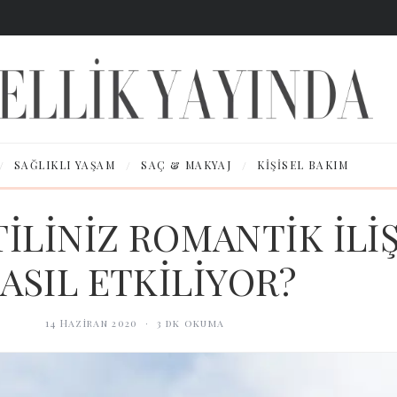
/
/
/
SAĞLIKLI YAŞAM
SAÇ & MAKYAJ
KIŞISEL BAKIM
İLİNİZ ROMANTİK İLİŞ
ASIL ETKİLİYOR?
14 Haziran 2020
·
3
dk okuma