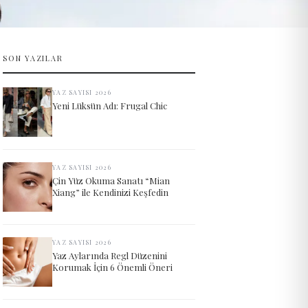
SON YAZILAR
YAZ SAYISI 2026
Yeni Lüksün Adı: Frugal Chic
YAZ SAYISI 2026
Çin Yüz Okuma Sanatı “Mian
Xiang” ile Kendinizi Keşfedin
YAZ SAYISI 2026
Yaz Aylarında Regl Düzenini
Korumak İçin 6 Önemli Öneri