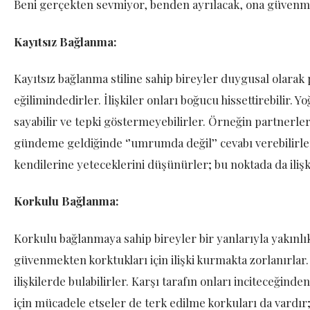
Beni gerçekten sevmiyor, benden ayrılacak, ona güvenme
Kayıtsız Bağlanma:
Kayıtsız bağlanma stiline sahip bireyler duygusal olarak
eğilimindedirler. İlişkiler onları boğucu hissettirebilir
sayabilir ve tepki göstermeyebilirler. Örneğin partnerleri
gündeme geldiğinde ‘’umrumda değil’’ cevabı verebilirler
kendilerine yeteceklerini düşünürler; bu noktada da ilişki
Korkulu Bağlanma:
Korkulu bağlanmaya sahip bireyler bir yanlarıyla yakınlı
güvenmekten korktukları için ilişki kurmakta zorlanırlar. K
ilişkilerde bulabilirler. Karşı tarafın onları inciteceğin
için mücadele etseler de terk edilme korkuları da vardır;