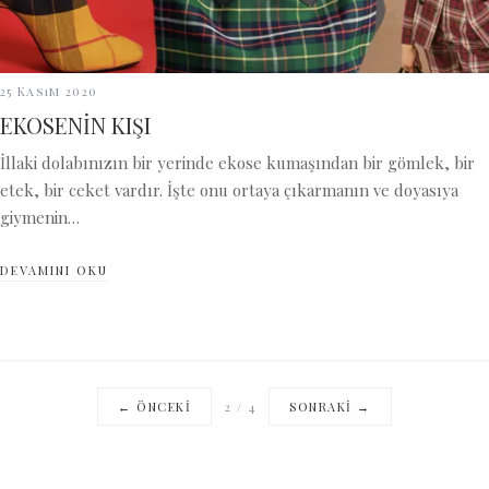
25 Kasım 2020
EKOSENİN KIŞI
İllaki dolabınızın bir yerinde ekose kumaşından bir gömlek, bir
etek, bir ceket vardır. İşte onu ortaya çıkarmanın ve doyasıya
giymenin…
DEVAMINI OKU
← ÖNCEKI
2
/
4
SONRAKI →