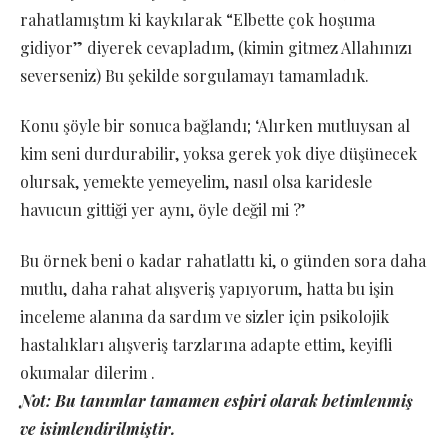
rahatlamıştım ki kaykılarak “Elbette çok hoşuma
gidiyor” diyerek cevapladım, (kimin gitmez Allahınızı
severseniz) Bu şekilde sorgulamayı tamamladık.
Konu şöyle bir sonuca bağlandı; ‘Alırken mutluysan al
kim seni durdurabilir, yoksa gerek yok diye düşünecek
olursak, yemekte yemeyelim, nasıl olsa karidesle
havucun gittiği yer aynı, öyle değil mi ?’
Bu örnek beni o kadar rahatlattı ki, o günden sora daha
mutlu, daha rahat alışveriş yapıyorum, hatta bu işin
inceleme alanına da sardım ve sizler için psikolojik
hastalıkları alışveriş tarzlarına adapte ettim, keyifli
okumalar dilerim .
Not: Bu tanımlar tamamen espiri olarak betimlenmiş
ve isimlendirilmiştir.