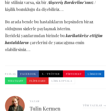
bir stiliniz varsa, siz bir
Alışveriş Borderline’sınız
/
kişilik bozukluğu da diyebiliriz….
Bu arada bende bu hastalıkların hepsinden biraz
olduğunu sizlerle paylaşmak isterim.
İlerideki yazılarımdan birinde bu
karikatürize ettiğim
hastalıkların
çarelerini de yazacağıma emin
olabilirsiniz….
PAYLAŞ:
FACEBOOK
X / TWITTER
PINTEREST
LINKEDIN
WHATSAPP
FLIPBOARD
LINK KOPYALA
YAZAN
TÜM YAZILAR →
Tulin Kermen