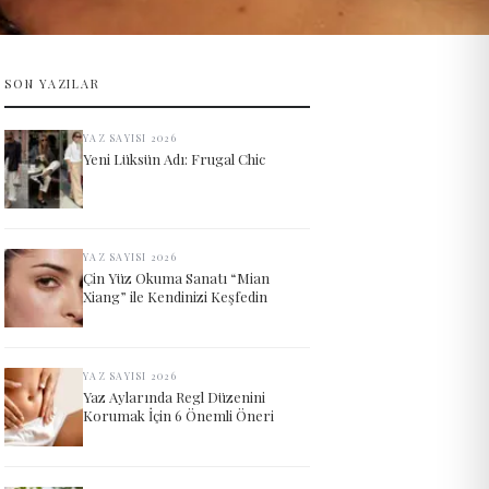
SON YAZILAR
YAZ SAYISI 2026
Yeni Lüksün Adı: Frugal Chic
YAZ SAYISI 2026
Çin Yüz Okuma Sanatı “Mian
Xiang” ile Kendinizi Keşfedin
YAZ SAYISI 2026
Yaz Aylarında Regl Düzenini
Korumak İçin 6 Önemli Öneri