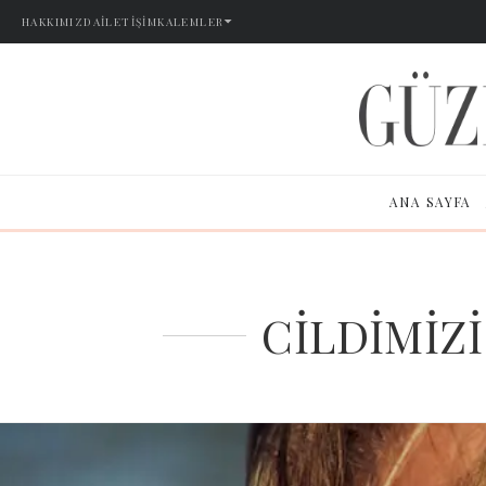
HAKKIMIZDA
İLETIŞIM
KALEMLER
ANA SAYFA
CİLDİMİZİ