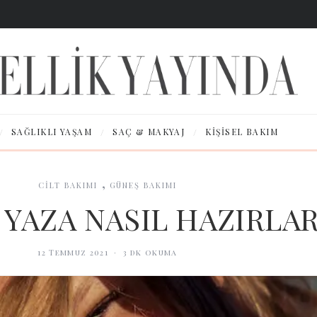
/
/
/
SAĞLIKLI YAŞAM
SAÇ & MAKYAJ
KIŞISEL BAKIM
,
CİLT BAKIMI
GÜNEŞ BAKIMI
 YAZA NASIL HAZIRLAR
12 Temmuz 2021
·
3
dk okuma