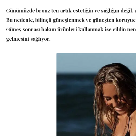
Günümüzde bronz ten artık estetiğin ve sağlığın değil, 
Bu nedenle, bilinçli güneşlenmek ve güneşten koruyucu
Güneş sonrası bakım ürünleri kullanmak ise cildin nem
gelmesini sağlıyor.